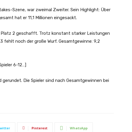
takes-Szene, war zweimal Zweiter. Sein Highlight: Über
esamt hat er 11,1 Millionen eingesackt.
f Platz 2 geschafft. Trotz konstant starker Leistungen
23 fehlt noch der große Wurf. Gesamtgewinne: 9,2
Spieler 6-12…]
d gerundet. Die Spieler sind nach Gesamtgewinnen bei
witter
Pinterest
WhatsApp