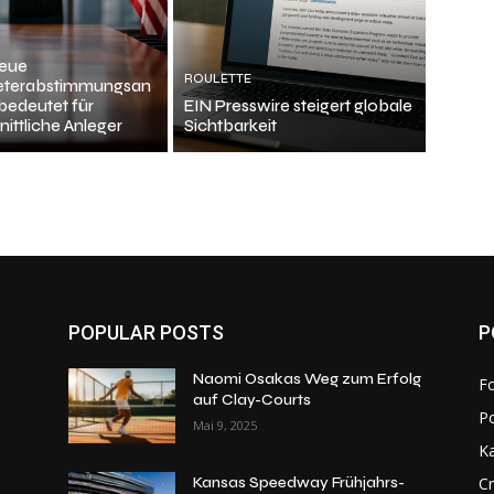
eue
ROULETTE
treterabstimmungsan
bedeutet für
EIN Presswire steigert globale
ittliche Anleger
Sichtbarkeit
POPULAR POSTS
P
Naomi Osakas Weg zum Erfolg
Fo
auf Clay-Courts
P
Mai 9, 2025
K
Cr
Kansas Speedway Frühjahrs-