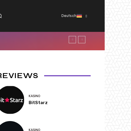
Deutsch
t für
nleger
REVIEWS
KASINO
BitStarz
KASINO