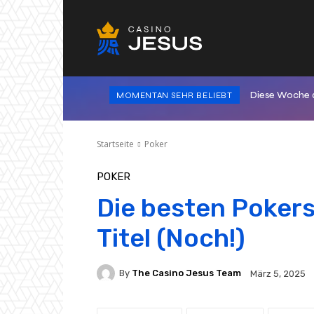
Shohei Ohtanis e
Trumps neue 
MOMENTAN SEHR BELIEBT
Baseball‑Samml
Startseite
Poker
POKER
Die besten Pokers
Titel (Noch!)
By
The Casino Jesus Team
März 5, 2025