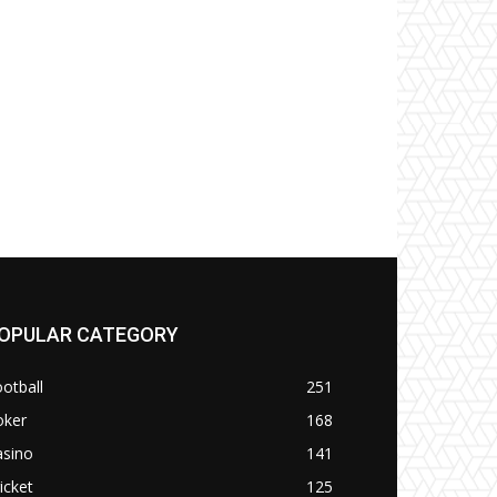
OPULAR CATEGORY
otball
251
oker
168
asino
141
icket
125