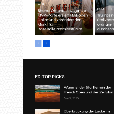
MLB
ROULETTE
Shohei Ohtanis einzigartige
MVP-Karte erzielt 3 Millionen
Trumps n
Dollar und verändert den
Stellver
Markt für
ordnung 
Baseball‑Sammlerstücke
durchschn
EDITOR PICKS
Wann ist der Starttermin der
French Open und der Zeitplan
Mai 9, 2025
Überbrückung der Lücke im