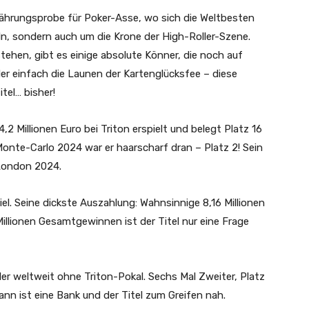
ewährungsprobe für Poker-Asse, wo sich die Weltbesten
eln, sondern auch um die Krone der High-Roller-Szene.
tehen, gibt es einige absolute Könner, die noch auf
r einfach die Launen der Kartenglücksfee – diese
tel… bisher!
,2 Millionen Euro bei Triton erspielt und belegt Platz 16
Monte-Carlo 2024 war er haarscharf dran – Platz 2! Sein
 London 2024.
l. Seine dickste Auszahlung: Wahnsinnige 8,16 Millionen
 Millionen Gesamtgewinnen ist der Titel nur eine Frage
ler weltweit ohne Triton-Pokal. Sechs Mal Zweiter, Platz
Mann ist eine Bank und der Titel zum Greifen nah.