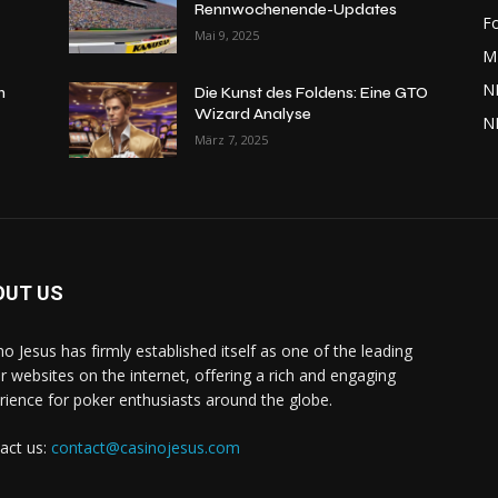
Rennwochenende-Updates
F
Mai 9, 2025
M
N
n
Die Kunst des Foldens: Eine GTO
Wizard Analyse
N
März 7, 2025
OUT US
no Jesus has firmly established itself as one of the leading
r websites on the internet, offering a rich and engaging
rience for poker enthusiasts around the globe.
act us:
contact@casinojesus.com