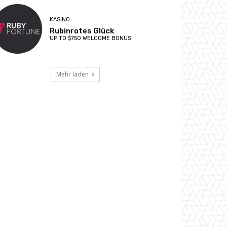
KASINO
Rubinrotes Glück
UP TO $750 WELCOME BONUS
Mehr laden