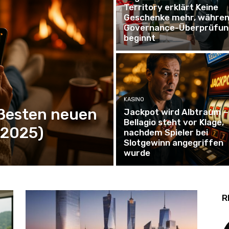
Territory erklärt Keine
Geschenke mehr, währe
Governance-Überprüfun
beginnt
KASINO
ißesten neuen
Jackpot wird Albtraum –
Bellagio steht vor Klage,
 2025)
nachdem Spieler bei
Slotgewinn angegriffen
wurde
R