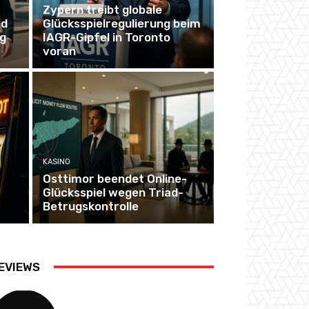
Zypern treibt globale
nd
Glücksspielregulierung beim
g
IAGR-Gipfel in Toronto
voran
KASINO
Osttimor beendet Online-
Glücksspiel wegen Triad-
Betrugskontrolle
EVIEWS