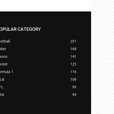
OPULAR CATEGORY
otball
251
oker
168
asino
141
icket
125
ormula 1
116
LB
108
FL
99
BA
99