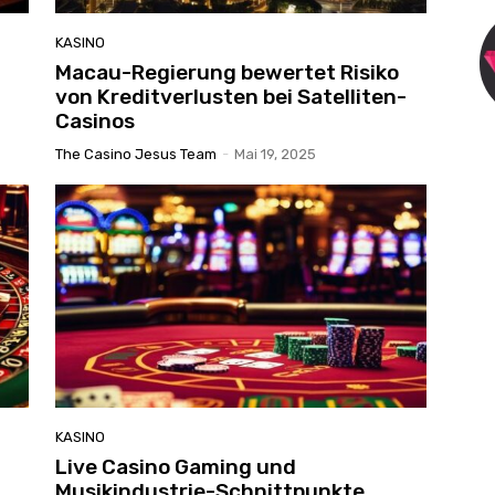
KASINO
Macau-Regierung bewertet Risiko
von Kreditverlusten bei Satelliten-
Casinos
The Casino Jesus Team
-
Mai 19, 2025
KASINO
Live Casino Gaming und
Musikindustrie-Schnittpunkte