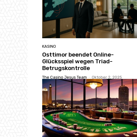
KASINO
Osttimor beendet Online-
Glücksspiel wegen Triad-
Betrugskontrolle
The Casino Jesus Team
-
Oktober 2, 2025