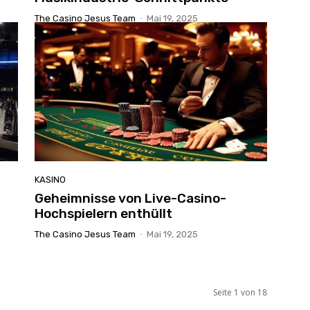
The Casino Jesus Team
-
Mai 19, 2025
KASINO
Geheimnisse von Live-Casino-
Hochspielern enthüllt
The Casino Jesus Team
-
Mai 19, 2025
Seite 1 von 18