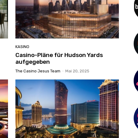
KASINO
Casino-Pläne für Hudson Yards
aufgegeben
The Casino Jesus Team
-
Mai 20, 2025