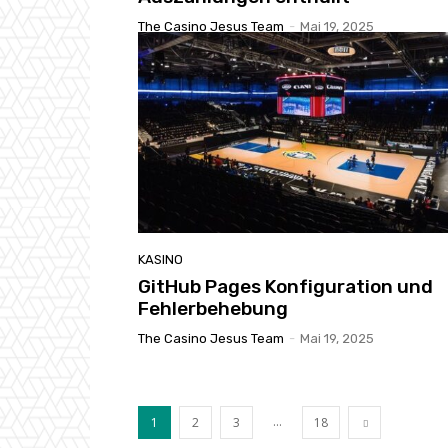
The Casino Jesus Team
-
Mai 19, 2025
KASINO
GitHub Pages Konfiguration und
Fehlerbehebung
The Casino Jesus Team
-
Mai 19, 2025
...
1
2
3
18