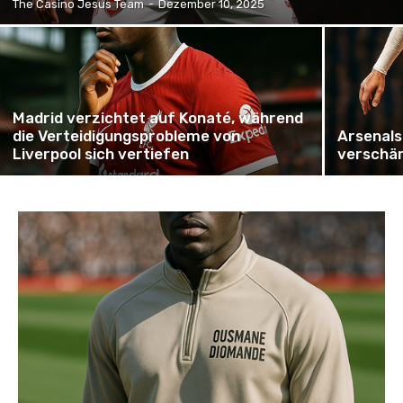
The Casino Jesus Team
-
Dezember 10, 2025
Madrid verzichtet auf Konaté, während
die Verteidigungsprobleme von
Arsenals
Liverpool sich vertiefen
verschär