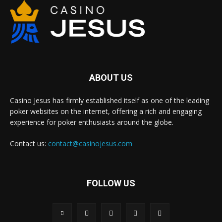
ABOUT US
Casino Jesus has firmly established itself as one of the leading
poker websites on the internet, offering a rich and engaging
experience for poker enthusiasts around the globe.
Contact us:
contact@casinojesus.com
FOLLOW US