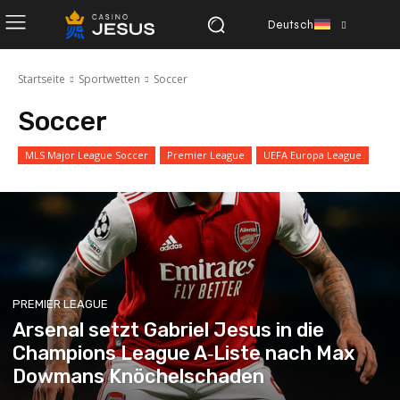
Deutsch
Startseite
Sportwetten
Soccer
Soccer
MLS Major League Soccer
Premier League
UEFA Europa League
PREMIER LEAGUE
Arsenal setzt Gabriel Jesus in die
Champions League A‑Liste nach Max
Dowmans Knöchelschaden