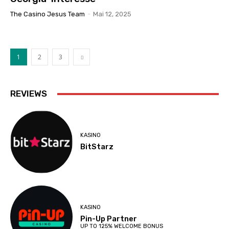
The Casino Jesus Team
-
Mai 12, 2025
1
2
3
REVIEWS
KASINO
BitStarz
KASINO
Pin-Up Partner
UP TO 125% WELCOME BONUS