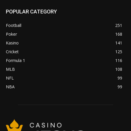
POPULAR CATEGORY
Football
251
Poker
168
Kasino
141
Cricket
125
Formula 1
116
MLB
108
NFL
99
NBA
99