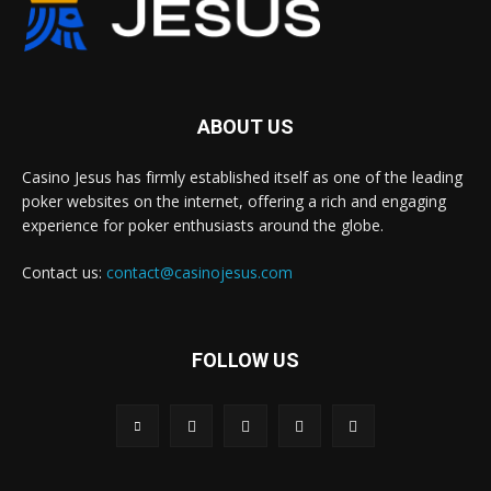
ABOUT US
Casino Jesus has firmly established itself as one of the leading
poker websites on the internet, offering a rich and engaging
experience for poker enthusiasts around the globe.
Contact us:
contact@casinojesus.com
FOLLOW US