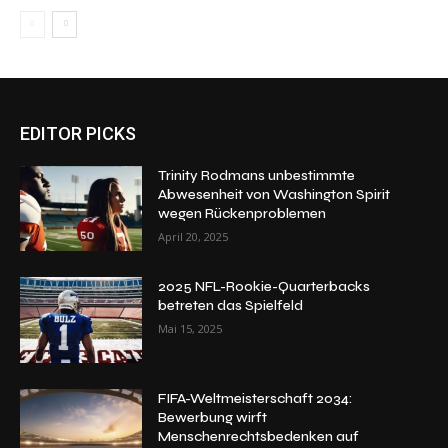
EDITOR PICKS
Trinity Rodmans unbestimmte
Abwesenheit von Washington Spirit
wegen Rückenproblemen
April 20, 2025
2025 NFL-Rookie-Quarterbacks
betreten das Spielfeld
Mai 15, 2025
FIFA-Weltmeisterschaft 2034:
Bewerbung wirft
Menschenrechtsbedenken auf