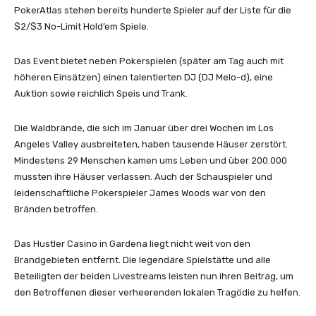
PokerAtlas stehen bereits hunderte Spieler auf der Liste für die
$2/$3 No-Limit Hold’em Spiele.
Das Event bietet neben Pokerspielen (später am Tag auch mit
höheren Einsätzen) einen talentierten DJ (DJ Melo-d), eine
Auktion sowie reichlich Speis und Trank.
Die Waldbrände, die sich im Januar über drei Wochen im Los
Angeles Valley ausbreiteten, haben tausende Häuser zerstört.
Mindestens 29 Menschen kamen ums Leben und über 200.000
mussten ihre Häuser verlassen. Auch der Schauspieler und
leidenschaftliche Pokerspieler James Woods war von den
Bränden betroffen.
Das Hustler Casino in Gardena liegt nicht weit von den
Brandgebieten entfernt. Die legendäre Spielstätte und alle
Beteiligten der beiden Livestreams leisten nun ihren Beitrag, um
den Betroffenen dieser verheerenden lokalen Tragödie zu helfen.