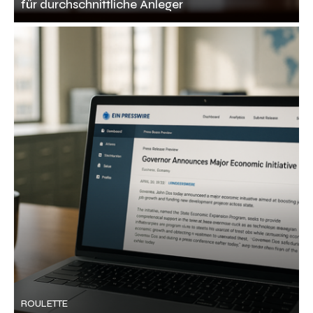
für durchschnittliche Anleger
ROULETTE