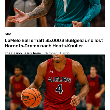
NBA
LaMelo Ball erhält 35.000 $ Bußgeld und löst
Hornets‑Drama nach Heats‑Knüller
The Casino Jesus Team
-
Oktober 31, 2025