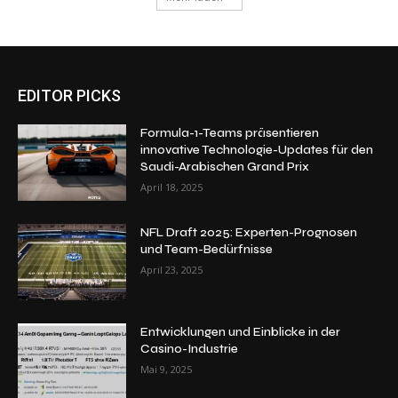
EDITOR PICKS
Formula-1-Teams präsentieren
innovative Technologie-Updates für den
Saudi-Arabischen Grand Prix
April 18, 2025
NFL Draft 2025: Experten-Prognosen
und Team-Bedürfnisse
April 23, 2025
Entwicklungen und Einblicke in der
Casino-Industrie
Mai 9, 2025