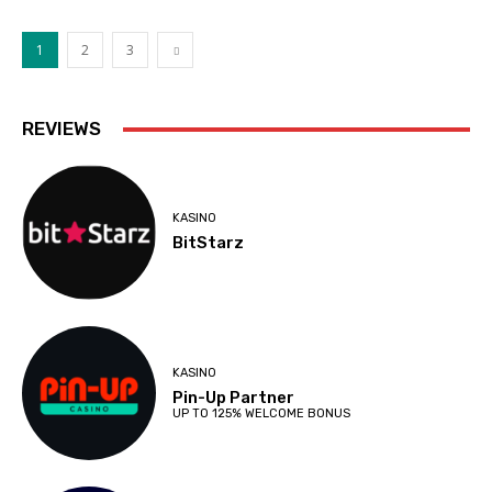
1
2
3
REVIEWS
KASINO
BitStarz
KASINO
Pin-Up Partner
UP TO 125% WELCOME BONUS