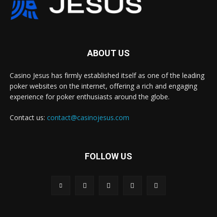
ABOUT US
Casino Jesus has firmly established itself as one of the leading
poker websites on the internet, offering a rich and engaging
experience for poker enthusiasts around the globe.
Contact us:
contact@casinojesus.com
FOLLOW US