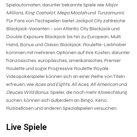
Spielautomaten, darunter bekannte Spiele wie
Major
Millions
,
King Cashalot
,
Mega Moolah
und
Tunzamunni
.
Für Fans von Tischspielen bietet Jackpot City zahlreiche
Blackjack-Varianten – von Atlantic City Blackjack und
Double Exposure Blackjack bis hin zu European, Multi
Hand, Bonus und Classic Blackjack. Roulette-Liebhaber
kommen mit mehreren Optionen auf ihre Kosten, darunter
französisches, europäisches, amerikanisches, Premier
Roulette und sogar Progressive Roulette Royale.
Videopokerspieler können sich an einer Reihe von Titeln
erfreuen, wie
Aces and Eights
,
All Aces
,
All American
und
Deuces Wild Bonus
. Spieler, die noch mehr Abwechslung
suchen, können sich außerdem an Bingo, Keno,
Rubbellosen und anderen Spezialspielen versuchen.
Live Spiele