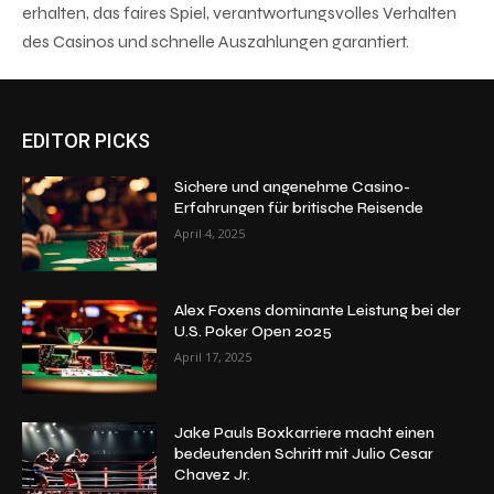
erhalten, das faires Spiel, verantwortungsvolles Verhalten
des Casinos und schnelle Auszahlungen garantiert.
EDITOR PICKS
Sichere und angenehme Casino-
Erfahrungen für britische Reisende
April 4, 2025
Alex Foxens dominante Leistung bei der
U.S. Poker Open 2025
April 17, 2025
Jake Pauls Boxkarriere macht einen
bedeutenden Schritt mit Julio Cesar
Chavez Jr.