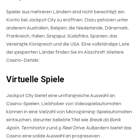
Spieler aus mehreren Ländern sind nicht berechtigt, ein
Konto bei Jackpot City zu eröffnen. Dazu gehören unter
anderem Australien, Belgien, die Niederlande, Dänemark,
Frankreich, Italien, Singapur, Südafrika, Spanien, das
Vereinigte Königreich und die USA. Eine vollständige Liste
der gesperrten Länder finden Sie im Abschnitt ‚Weitere
Casino-Details‘.
Virtuelle Spiele
Jackpot City bietet eine umfangreiche Auswahl an
Casino-Spielen. Liebhaber von Videospielautomaten
können in eine Vielzahl von Microgaming-Spielautomaten
eintauchen, darunter beliebte Titel wie
Break da Bank
Again
,
Terminator 2
und
5 Reel Drive
. Außerdem bietet das
Casino eine solide Auswahl an progressiven