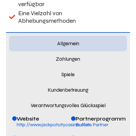
verfügbar
Eine Vielzahl von
Abhebungsmethoden
Allgemein
Zahlungen
Spiele
Kundenbetreuung
Verantwortungsvolles Glücksspiel
Website
Partnerprogramm
http://www.jackpotcitycasino.com
Buffalo Partner