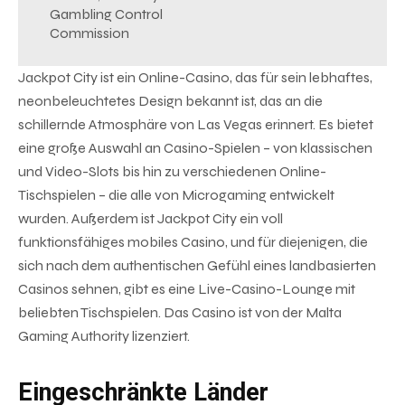
Gambling Control
Commission
Jackpot City ist ein Online-Casino, das für sein lebhaftes,
neonbeleuchtetes Design bekannt ist, das an die
schillernde Atmosphäre von Las Vegas erinnert. Es bietet
eine große Auswahl an Casino-Spielen – von klassischen
und Video-Slots bis hin zu verschiedenen Online-
Tischspielen – die alle von Microgaming entwickelt
wurden. Außerdem ist Jackpot City ein voll
funktionsfähiges mobiles Casino, und für diejenigen, die
sich nach dem authentischen Gefühl eines landbasierten
Casinos sehnen, gibt es eine Live-Casino-Lounge mit
beliebten Tischspielen. Das Casino ist von der Malta
Gaming Authority lizenziert.
Eingeschränkte Länder