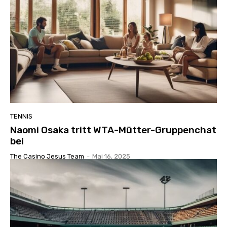
TENNIS
Naomi Osaka tritt WTA-Mütter-Gruppenchat
bei
The Casino Jesus Team
-
Mai 16, 2025