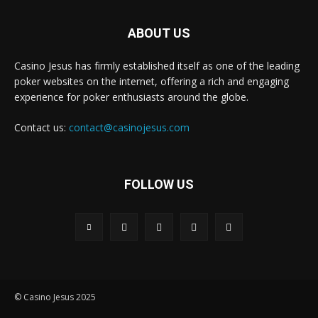
ABOUT US
Casino Jesus has firmly established itself as one of the leading
poker websites on the internet, offering a rich and engaging
experience for poker enthusiasts around the globe.
Contact us:
contact@casinojesus.com
FOLLOW US
© Casino Jesus 2025