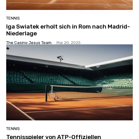
TENNIS
Iga Swiatek erholt sich in Rom nach Madrid-
Niederlage
The Casino Jesus Team
-
Mai 20, 2025
TENNIS
Tennisspieler von ATP-Offiziellen