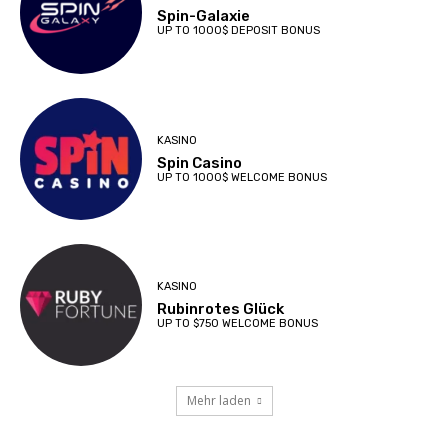
Spin-Galaxie
UP TO 1000$ DEPOSIT BONUS
KASINO
Spin Casino
UP TO 1000$ WELCOME BONUS
KASINO
Rubinrotes Glück
UP TO $750 WELCOME BONUS
Mehr laden