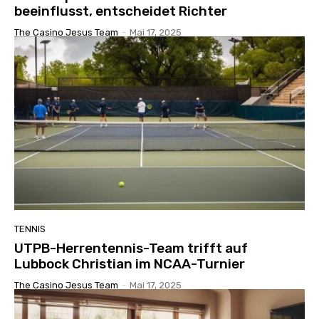
beeinflusst, entscheidet Richter
The Casino Jesus Team
-
Mai 17, 2025
TENNIS
UTPB-Herrentennis-Team trifft auf
Lubbock Christian im NCAA-Turnier
The Casino Jesus Team
-
Mai 17, 2025