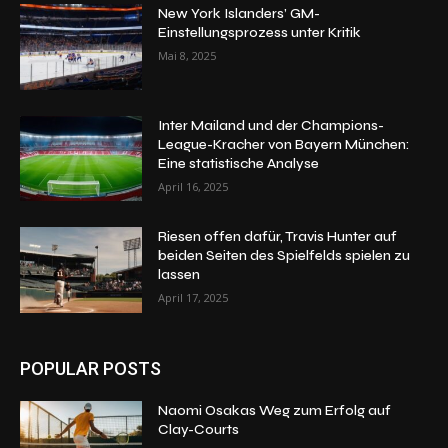
New York Islanders’ GM-
Einstellungsprozess unter Kritik
Mai 8, 2025
Inter Mailand und der Champions-
League-Kracher von Bayern München:
Eine statistische Analyse
April 16, 2025
Riesen offen dafür, Travis Hunter auf
beiden Seiten des Spielfelds spielen zu
lassen
April 17, 2025
POPULAR POSTS
Naomi Osakas Weg zum Erfolg auf
Clay-Courts