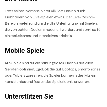
Trotz seines Namens bietet All Slots Casino auch
Liebhabern von Live-Spielen etwas. Der Live-Casino-
Bereich bietet rund um die Uhr Unterhaltung mit Spielen,
die von echten Dealern moderiert werden, und sorgt so für
ein realistisches und interaktives Erlebnis.
Mobile Spiele
Alle Spiele sind für ein reibungsloses Erlebnis auf allen
Geräten optimiert. Egal, ob Sie auf Laptops, Smartphones
oder Tablets zugreifen, die Spieler können jedes Mal ein
konsistentes und fesselndes Spielerlebnis erwarten.
Unterstützen Sie