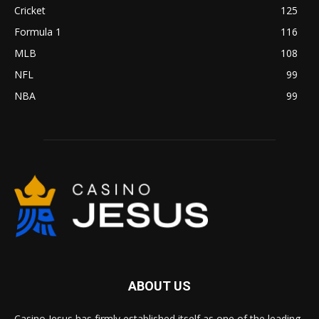
Cricket
125
Formula 1
116
MLB
108
NFL
99
NBA
99
ABOUT US
Casino Jesus has firmly established itself as one of the leading