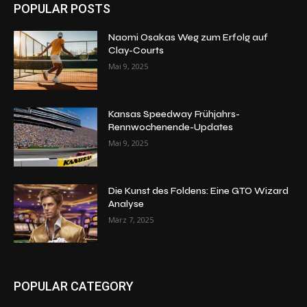
POPULAR POSTS
Naomi Osakas Weg zum Erfolg auf
Clay-Courts
Mai 9, 2025
Kansas Speedway Frühjahrs-
Rennwochenende-Updates
Mai 9, 2025
Die Kunst des Foldens: Eine GTO Wizard
Analyse
März 7, 2025
POPULAR CATEGORY