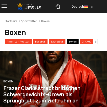
Deutsch
Startseite
Sportwetten
Boxen
Boxen
American Football
Baseball
Basketball
Boxen
Cricket
BOXEN
Frazer Clarke strebt britischen
Schwergewichts-Crown als
Sprungbrett zum Weltruhm an