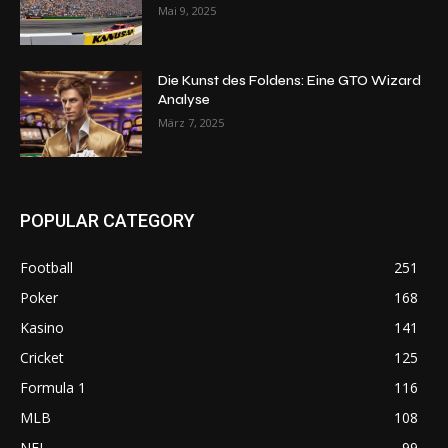
Mai 9, 2025
Die Kunst des Foldens: Eine GTO Wizard
Analyse
März 7, 2025
POPULAR CATEGORY
Football
251
Poker
168
Kasino
141
Cricket
125
Formula 1
116
MLB
108
NFL
99