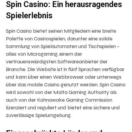
Spin Casino: Ein herausragendes
Spielerlebnis
Spin Casino bietet seinen Mitgliedern eine breite
Palette von Casinospielen, darunter eine solide
Sammlung von Spielautomaten und Tischspielen –
alles von Microgaming, einem der
vertrauenswürdigsten Softwareanbieter der
Branche. Die Website ist in fünf Sprachen verfügbar
und kann über einen Webbrowser oder unterwegs
über das mobile Casino genutzt werden. Spin Casino
wird sowohl von der Malta Gaming Authority als
auch von der Kahnawake Gaming Commission
lizenziert und reguliert und bietet eine sichere und
zuverlässige Spielumgebung.