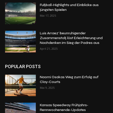
Fußball-Highlights und Einblicke aus
jüngsten Spielen
Mai 17, 2025
Luis Arraez’ beunruhigender
Zusammenstoß löst Erleichterung und
Nachdenken im Sieg der Padres aus
April 21, 2025
POPULAR POSTS
Naomi Osakas Weg zum Erfolg auf
Clay-Courts
Mai 9, 2025
Kansas Speedway Frühjahrs-
Rennwochenende-Updates