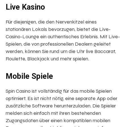
Live Kasino
Für diejenigen, die den Nervenkitzel eines
stationären Lokals bevorzugen, bietet die Live-
Casino-Lounge ein authentisches Erlebnis. Mit Live-
Spielen, die von professionellen Dealern geleitet
werden, können Sie rund um die Uhr live Baccarat,
Roulette, Blackjack und mehr spielen.
Mobile Spiele
Spin Casino ist vollständig für das mobile Spielen
optimiert. Es ist nicht nötig, eine separate App oder
zusätzliche Software herunterzuladen. Die Spieler
melden sich einfach mit ihren bestehenden
Zugangsdaten über einen kompatiblen mobilen