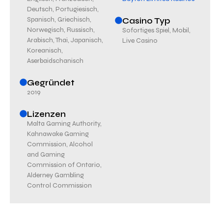
Deutsch, Portugiesisch,
Spanisch, Griechisch,
Casino Typ
Norwegisch, Russisch,
Sofortiges Spiel, Mobil,
Arabisch, Thai, Japanisch,
Live Casino
Koreanisch,
Aserbaidschanisch
Gegründet
2019
Lizenzen
Malta Gaming Authority,
Kahnawake Gaming
Commission, Alcohol
and Gaming
Commission of Ontario,
Alderney Gambling
Control Commission