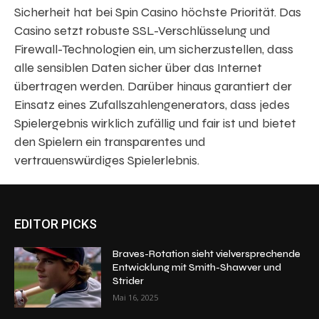
Sicherheit hat bei Spin Casino höchste Priorität. Das
Casino setzt robuste SSL-Verschlüsselung und
Firewall-Technologien ein, um sicherzustellen, dass
alle sensiblen Daten sicher über das Internet
übertragen werden. Darüber hinaus garantiert der
Einsatz eines Zufallszahlengenerators, dass jedes
Spielergebnis wirklich zufällig und fair ist und bietet
den Spielern ein transparentes und
vertrauenswürdiges Spielerlebnis.
EDITOR PICKS
Braves-Rotation sieht vielversprechende
Entwicklung mit Smith-Shawver und
Strider
Mai 16, 2025