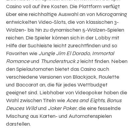
Casino voll auf ihre Kosten. Die Plattform verfügt
über eine reichhaltige Auswahl an von Microgaming
entwickelten Video-Slots, die von klassischen 3-
Walzen- bis hin zu dynamischen 5-Walzen-Spielen
reichen. Die Spieler können sich in der Lobby mit
Hilfe der Suchleiste leicht zurechtfinden und so
Favoriten wie
Jungle Jim El Dorado
,
Immortal
Romance
und
Thunderstruck 2
leicht finden. Neben
den Spielautomaten bietet das Casino auch
verschiedene Versionen von Blackjack, Roulette
und Baccarat an, die für jedes Wettbudget
geeignet sind. Liebhaber von Videopoker haben die
Wahl zwischen Titeln wie
Aces and Eights
,
Bonus
Deuces Wild
und
Joker Poker
, die eine fesselnde
Mischung aus Karten- und Automatenspielen
darstellen.