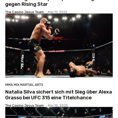
gegen Rising Star
The Casino Jesus Team
-
Mai 19, 2025
MMA MIX MARTIAL ARTS
Natalia Silva sichert sich mit Sieg über Alexa
Grasso bei UFC 315 eine Titelchance
The Casino Jesus Team
-
Mai 18, 2025