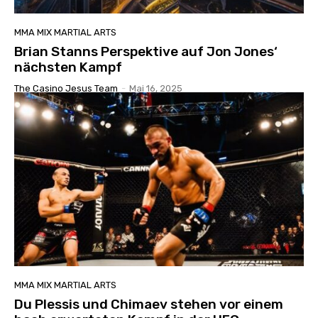
MMA MIX MARTIAL ARTS
Brian Stanns Perspektive auf Jon Jones‘
nächsten Kampf
The Casino Jesus Team
-
Mai 16, 2025
MMA MIX MARTIAL ARTS
Du Plessis und Chimaev stehen vor einem