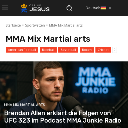
Deutsch
Startseite
Sportwetten
MMA Mix Martial arts
MMA Mix Martial arts
American Football
Baseball
Basketball
Boxen
Cricket
MMA MIX MARTIAL ARTS
Brendan Allen erklärt die Folgen von
UFC 323 im Podcast MMA Junkie Radio