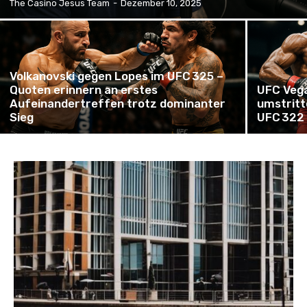
The Casino Jesus Team
-
Dezember 10, 2025
Volkanovski gegen Lopes im UFC 325 –
Quoten erinnern an erstes
UFC Vega
Aufeinandertreffen trotz dominanter
umstritt
Sieg
UFC 322