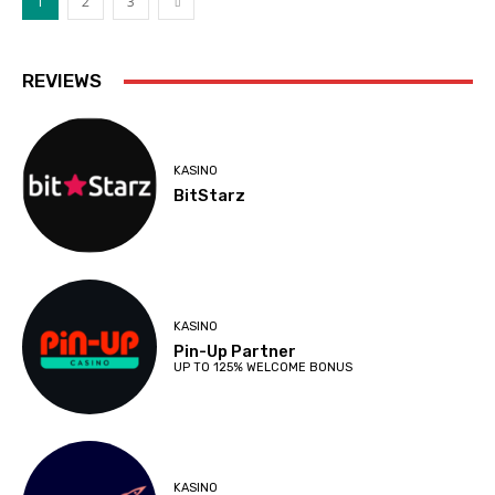
1
2
3
REVIEWS
KASINO
BitStarz
KASINO
Pin-Up Partner
UP TO 125% WELCOME BONUS
KASINO