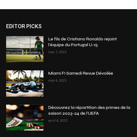
EDITOR PICKS
Le fils de Cristiano Ronaldo rejoint
l’équipe du Portugal U-15
mai 7, 2025
Miami F1 Samedi Revue Dévoilée
mai 4, 2025
Découvrez la répartition des primes de la
saison 2023-24 de l’UEFA
avril 4, 2025