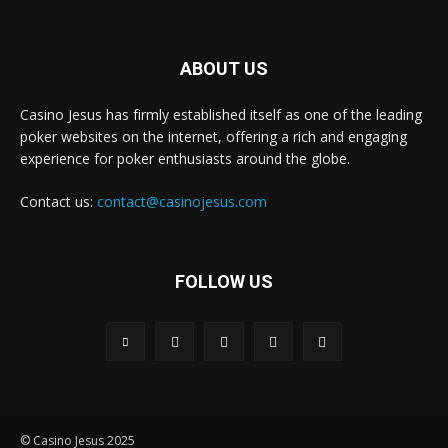
ABOUT US
Casino Jesus has firmly established itself as one of the leading
poker websites on the internet, offering a rich and engaging
experience for poker enthusiasts around the globe.
Contact us:
contact@casinojesus.com
FOLLOW US
© Casino Jesus 2025