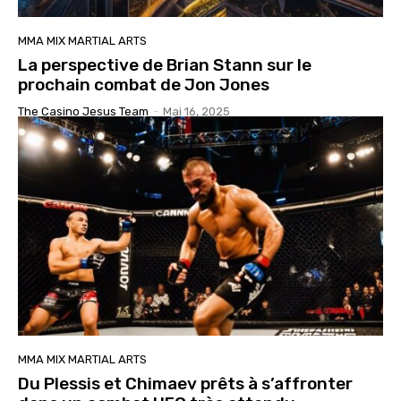
MMA MIX MARTIAL ARTS
La perspective de Brian Stann sur le
prochain combat de Jon Jones
The Casino Jesus Team
-
Mai 16, 2025
MMA MIX MARTIAL ARTS
Du Plessis et Chimaev prêts à s’affronter