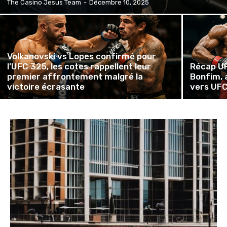
The Casino Jesus Team
-
Décembre 10, 2025
Volkanovski vs Lopes confirmé pour
l’UFC 325, les cotes rappellent leur
Récap UF
premier affrontement malgré la
Bonfim, 
victoire écrasante
vers UF