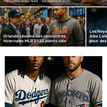
The Casino Jesus Team
-
Décembre 21, 2025
Les Roya
Orlando résumé des rencontres
Alex Lan
hivernales MLB 2025 points clés
pour des