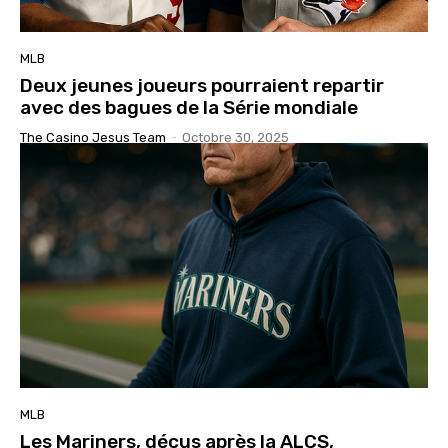
MLB
Deux jeunes joueurs pourraient repartir
avec des bagues de la Série mondiale
The Casino Jesus Team
-
Octobre 30, 2025
MLB
Les Mariners, déçus après la ALCS,