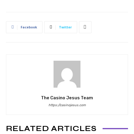
Facebook
Twitter
The Casino Jesus Team
https://casinojesus.com
RELATED ARTICLES