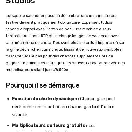
Studios
Lorsque le calendrier passe à décembre, une machine à sous
festive devient pratiquement obligatoire. Expanse Studios
répond à l’appel avec Portes de Noël, une machine à sous
fantastique à haut RTP qui mélange images de vacances avec
une mécanique de chute. Des symboles assortis n’importe où sur
la grille déclenchent une chute, laissant de nouveaux symboles
cascade vers le bas pour des chances supplémentaires de
gagner. En prime, des tours gratuits peuvent apparaître avec des
multiplicateurs allant jusqu’à 500×.
Pourquoi il se démarque
Fonction de chute dynamique :
Chaque gain peut
déclencher une réaction en chaîne, gardant l’action
vivante.
Multiplicateurs de tours gratuits :
Les