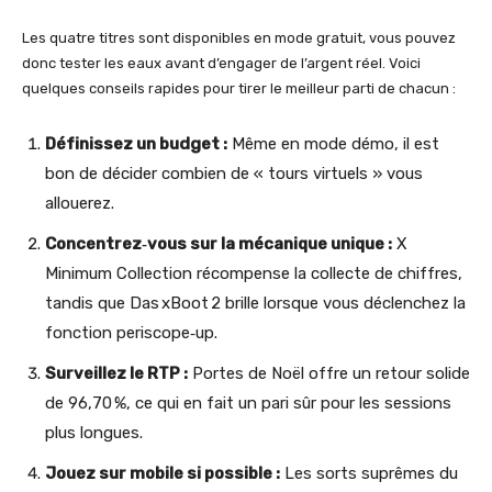
Les quatre titres sont disponibles en mode gratuit, vous pouvez
donc tester les eaux avant d’engager de l’argent réel. Voici
quelques conseils rapides pour tirer le meilleur parti de chacun :
Définissez un budget :
Même en mode démo, il est
bon de décider combien de « tours virtuels » vous
allouerez.
Concentrez‑vous sur la mécanique unique :
X
Minimum Collection récompense la collecte de chiffres,
tandis que Das xBoot 2 brille lorsque vous déclenchez la
fonction periscope‑up.
Surveillez le RTP :
Portes de Noël offre un retour solide
de 96,70 %, ce qui en fait un pari sûr pour les sessions
plus longues.
Jouez sur mobile si possible :
Les sorts suprêmes du