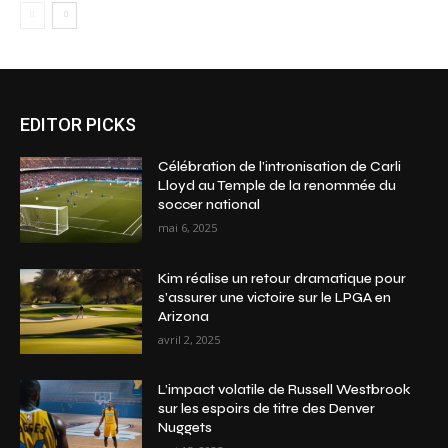
EDITOR PICKS
Célébration de l’intronisation de Carli
Lloyd au Temple de la renommée du
soccer national
mai 6, 2025
Kim réalise un retour dramatique pour
s’assurer une victoire sur le LPGA en
Arizona
avril 2, 2025
L’impact volatile de Russell Westbrook
sur les espoirs de titre des Denver
Nuggets