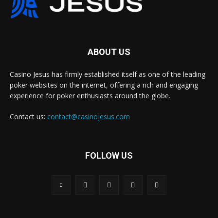
ABOUT US
Casino Jesus has firmly established itself as one of the leading
poker websites on the internet, offering a rich and engaging
experience for poker enthusiasts around the globe.
Contact us:
contact@casinojesus.com
FOLLOW US