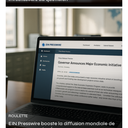
ROULETTE
EIN Presswire booste la diffusion mondiale de