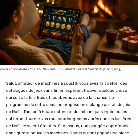
casino floor related to: Deck the Reels: This Week’s Hottest New Slots (Dec 19 2025)
Salut, amateur de machines à sous! Si vous avez fait défiler des
catalogues de jeux sans fin en espérant trouver quelque chose
qui soit à la fois frais et festif, vous avez de la chance. Le
programme de cette semaine propose un mélange parfait de joie
de Noël, d’action à haute octane et de mécaniques ingénieuses
qui feront tourner vos rouleaux longtemps après que les lumières
de Noël se soient éteintes. Ci‑dessous, une plongée approfondie
dans quatre nouvelles machines à sous qui ont gagné une place