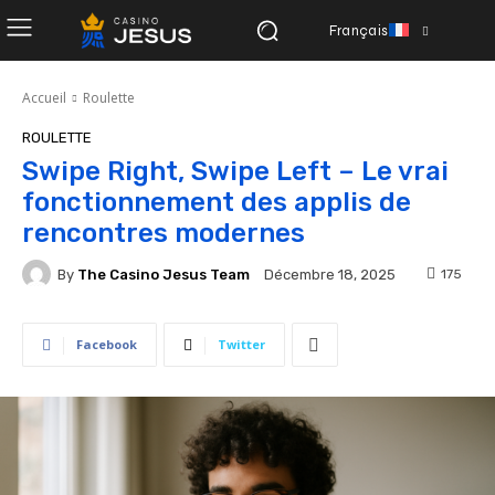
Français
Accueil
Roulette
ROULETTE
Swipe Right, Swipe Left – Le vrai
fonctionnement des applis de
rencontres modernes
By
The Casino Jesus Team
175
Décembre 18, 2025
Facebook
Twitter