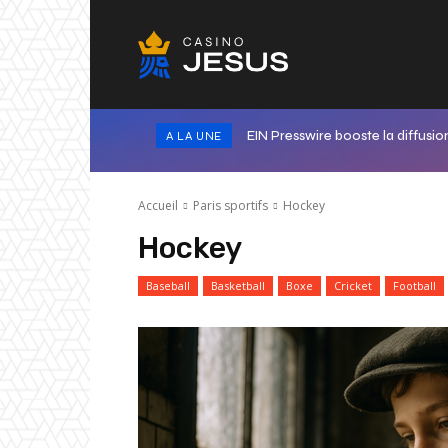
EIN Presswire booste la diffusion
Les machines à sous les plus c
A LA UNE
Accueil
Paris sportifs
Hockey
Hockey
Baseball
Basketball
Boxe
Cricket
Football