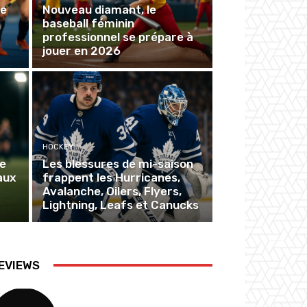
de
Nouveau diamant, le
baseball féminin
professionnel se prépare à
jouer en 2026
HOCKEY
e
Les blessures de mi-saison
aux
frappent les Hurricanes,
Avalanche, Oilers, Flyers,
Lightning, Leafs et Canucks
EVIEWS