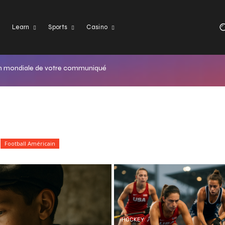
Learn
Sports
Casino
 mondiale de votre communiqué
haudes de la semaine (19 décembre 2025)
Football Américain
HOCKEY