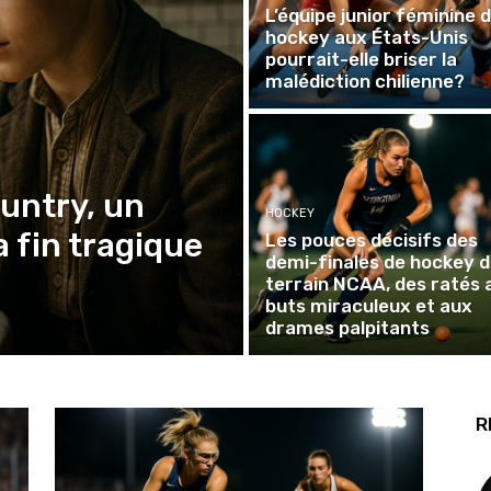
L’équipe junior féminine 
hockey aux États-Unis
pourrait-elle briser la
malédiction chilienne?
untry, un
HOCKEY
a fin tragique
Les pouces décisifs des
demi-finales de hockey d
terrain NCAA, des ratés 
buts miraculeux et aux
drames palpitants
R