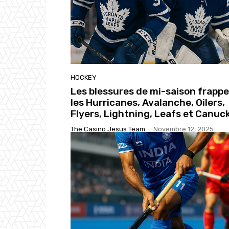
HOCKEY
Les blessures de mi-saison frapp
les Hurricanes, Avalanche, Oilers,
Flyers, Lightning, Leafs et Canuc
The Casino Jesus Team
-
Novembre 12, 2025