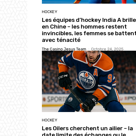
HOCKEY
Les équipes d’hockey India A brill
en Chine – les hommes restent
invincibles, les femmes se batten
avec ténacité
The Casino Jesus Team
-
Octobre 24, 2025
HOCKEY
Les Oilers cherchent un ailier – la
date limite des échanges ou le