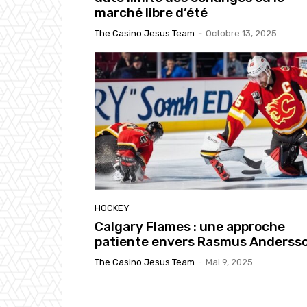
marché libre d’été
The Casino Jesus Team
-
Octobre 13, 2025
HOCKEY
Calgary Flames : une approche
patiente envers Rasmus Anderss
The Casino Jesus Team
-
Mai 9, 2025