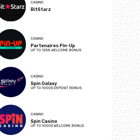
CASINO
BitStarz
CASINO
Partenaires Pin-Up
UP TO 125% WELCOME BONUS
CASINO
Spin Galaxy
UP TO 1000$ DEPOSIT BONUS
CASINO
Spin Casino
UP TO 1000$ WELCOME BONUS