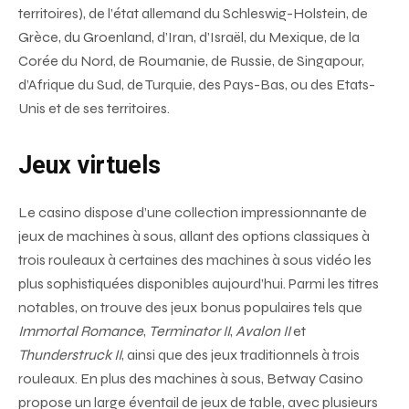
territoires), de l’état allemand du Schleswig-Holstein, de
Grèce, du Groenland, d’Iran, d’Israël, du Mexique, de la
Corée du Nord, de Roumanie, de Russie, de Singapour,
d’Afrique du Sud, de Turquie, des Pays-Bas, ou des Etats-
Unis et de ses territoires.
Jeux virtuels
Le casino dispose d’une collection impressionnante de
jeux de machines à sous, allant des options classiques à
trois rouleaux à certaines des machines à sous vidéo les
plus sophistiquées disponibles aujourd’hui. Parmi les titres
notables, on trouve des jeux bonus populaires tels que
Immortal Romance
,
Terminator II
,
Avalon II
et
Thunderstruck II
, ainsi que des jeux traditionnels à trois
rouleaux. En plus des machines à sous, Betway Casino
propose un large éventail de jeux de table, avec plusieurs