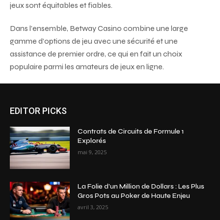
jeux sont équitables et fiables.
Dans l’ensemble, Betway Casino combine une large
gamme d’options de jeu avec une sécurité et une
assistance de premier ordre, ce qui en fait un choix
populaire parmi les amateurs de jeux en ligne.
EDITOR PICKS
Contrats de Circuits de Formule 1
Explorés
mai 9, 2025
La Folie d’un Million de Dollars : Les Plus
Gros Pots au Poker de Haute Enjeu
avril 3, 2025