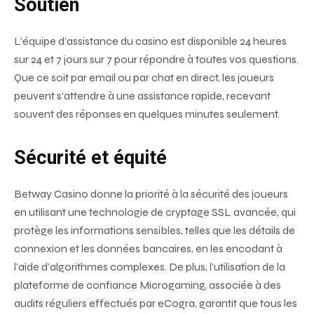
Soutien
L’équipe d’assistance du casino est disponible 24 heures
sur 24 et 7 jours sur 7 pour répondre à toutes vos questions.
Que ce soit par email ou par chat en direct, les joueurs
peuvent s’attendre à une assistance rapide, recevant
souvent des réponses en quelques minutes seulement.
Sécurité et équité
Betway Casino donne la priorité à la sécurité des joueurs
en utilisant une technologie de cryptage SSL avancée, qui
protège les informations sensibles, telles que les détails de
connexion et les données bancaires, en les encodant à
l’aide d’algorithmes complexes. De plus, l’utilisation de la
plateforme de confiance Microgaming, associée à des
audits réguliers effectués par eCogra, garantit que tous les