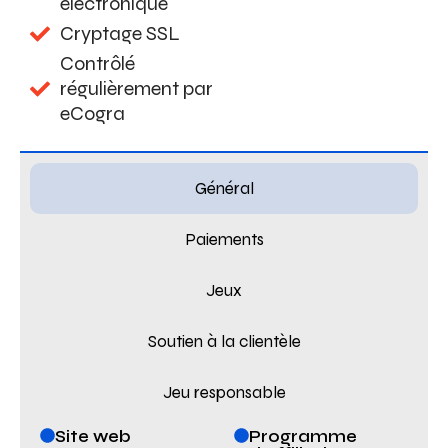
électronique
Cryptage SSL
Contrôlé
régulièrement par
eCogra
Général
Paiements
Jeux
Soutien à la clientèle
Jeu responsable
Site web
Programme