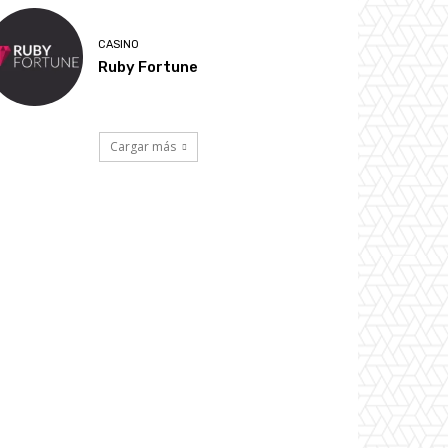
CASINO
Ruby Fortune
Cargar más