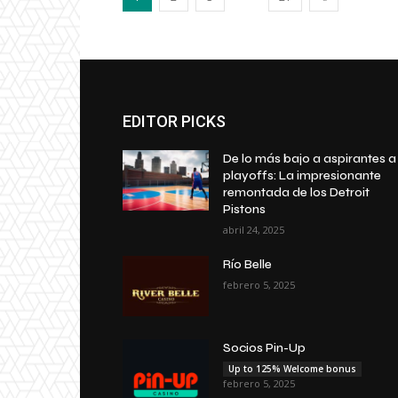
EDITOR PICKS
De lo más bajo a aspirantes a
playoffs: La impresionante
remontada de los Detroit
Pistons
abril 24, 2025
Río Belle
febrero 5, 2025
Socios Pin-Up
Up to 125% Welcome bonus
febrero 5, 2025