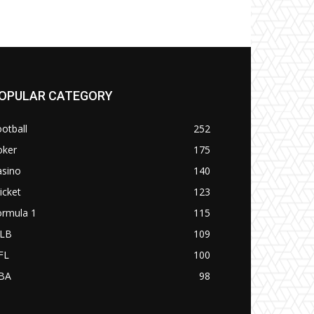
OPULAR CATEGORY
otball
252
oker
175
asino
140
icket
123
ormula 1
115
LB
109
FL
100
BA
98