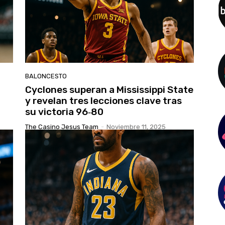
BALONCESTO
Cyclones superan a Mississippi State
y revelan tres lecciones clave tras
su victoria 96‑80
The Casino Jesus Team
-
Noviembre 11, 2025