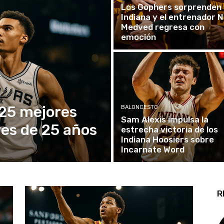
Los Gophers sorprenden 
Indiana y el entrenador N
Medved regresa con
emoción
 25 mejores
BALONCESTO
Sam Alexis impulsa la
es de 25 años
estrecha victoria de los
Indiana Hoosiers sobre
Incarnate Word
R