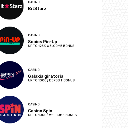
CASINO
BitStarz
CASINO
Socios Pin-Up
UP TO 125% WELCOME BONUS
CASINO
Galaxia giratoria
UP TO 1000$ DEPOSIT BONUS
CASINO
Casino Spin
UP TO 1000$ WELCOME BONUS