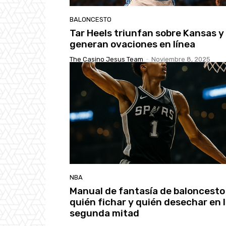
BALONCESTO
Tar Heels triunfan sobre Kansas y
generan ovaciones en línea
The Casino Jesus Team
-
Noviembre 8, 2025
NBA
Manual de fantasía de baloncesto
quién fichar y quién desechar en 
segunda mitad