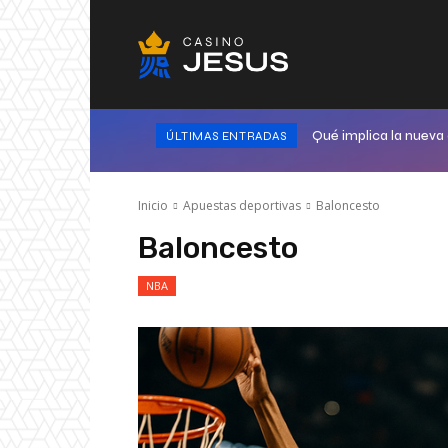
Qué implica la nueva 
EIN Presswire pote
ÚLTIMAS ENTRADAS
Inicio
Apuestas deportivas
Baloncesto
Baloncesto
NBA