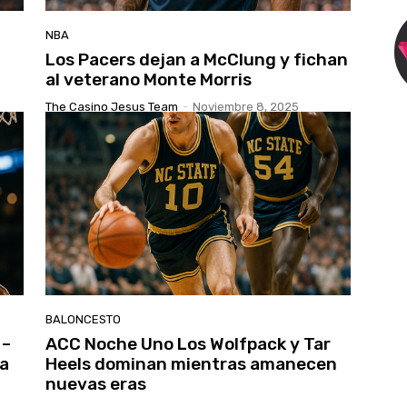
NBA
Los Pacers dejan a McClung y fichan
al veterano Monte Morris
The Casino Jesus Team
-
Noviembre 8, 2025
BALONCESTO
 –
ACC Noche Uno Los Wolfpack y Tar
la
Heels dominan mientras amanecen
nuevas eras