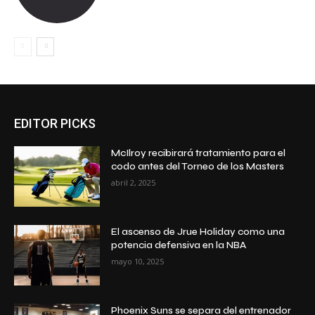
EDITOR PICKS
McIlroy recibirará tratamiento para el
codo antes del Torneo de los Masters
abril 2, 2025
El ascenso de Jrue Holiday como una
potencia defensiva en la NBA
mayo 10, 2025
Phoenix Suns se separa del entrenador