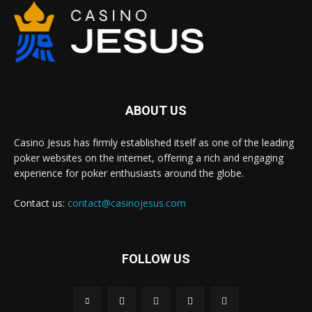
ABOUT US
Casino Jesus has firmly established itself as one of the leading
poker websites on the internet, offering a rich and engaging
experience for poker enthusiasts around the globe.
Contact us:
contact@casinojesus.com
FOLLOW US