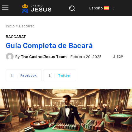
Español
Inicio
Baccarat
BACCARAT
Guía Completa de Bacará
By
The Casino Jesus Team
529
Febrero 20, 2025
Facebook
Twitter