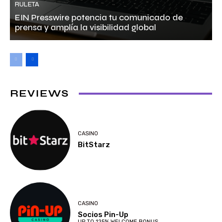
RULETA
EIN Presswire potencia tu comunicado de
prensa y amplía la visibilidad global
REVIEWS
CASINO
BitStarz
CASINO
Socios Pin-Up
UP TO 125% WELCOME BONUS