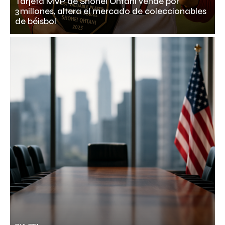
Tarjeta MVP de Shohei Ohtani vende por
3 millones, altera el mercado de coleccionables
de béisbol