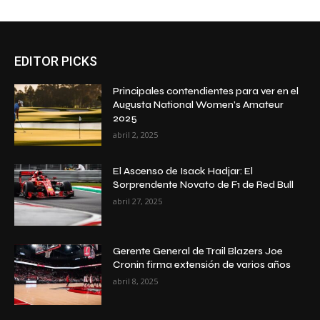
EDITOR PICKS
Principales contendientes para ver en el
Augusta National Women’s Amateur
2025
abril 2, 2025
El Ascenso de Isack Hadjar: El
Sorprendente Novato de F1 de Red Bull
abril 27, 2025
Gerente General de Trail Blazers Joe
Cronin firma extensión de varios años
abril 8, 2025