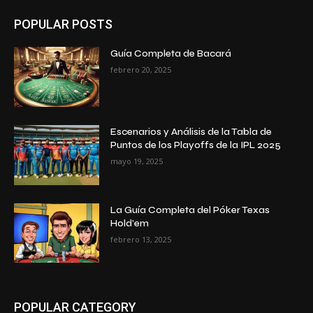
POPULAR POSTS
Guía Completa de Bacará
febrero 20, 2025
Escenarios y Análisis de la Tabla de
Puntos de los Playoffs de la IPL 2025
mayo 19, 2025
La Guía Completa del Póker Texas
Hold’em
febrero 13, 2025
POPULAR CATEGORY