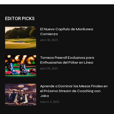
EDITOR PICKS
El Nuevo Capítulo de Morikawa
Comienza
abril 30, 2025
Torneos Freeroll Exclusivos para
Enthusiastas del Póker en Línea
abril 29, 2025
Aprende a Dominar las Mesas Finales en
el Próximo Stream de Coaching con
Jaka
marzo 5, 2025