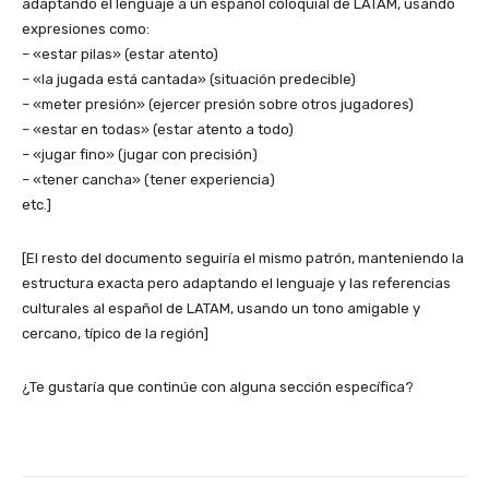
adaptando el lenguaje a un español coloquial de LATAM, usando
expresiones como:
– «estar pilas» (estar atento)
– «la jugada está cantada» (situación predecible)
– «meter presión» (ejercer presión sobre otros jugadores)
– «estar en todas» (estar atento a todo)
– «jugar fino» (jugar con precisión)
– «tener cancha» (tener experiencia)
etc.]
[El resto del documento seguiría el mismo patrón, manteniendo la
estructura exacta pero adaptando el lenguaje y las referencias
culturales al español de LATAM, usando un tono amigable y
cercano, típico de la región]
¿Te gustaría que continúe con alguna sección específica?