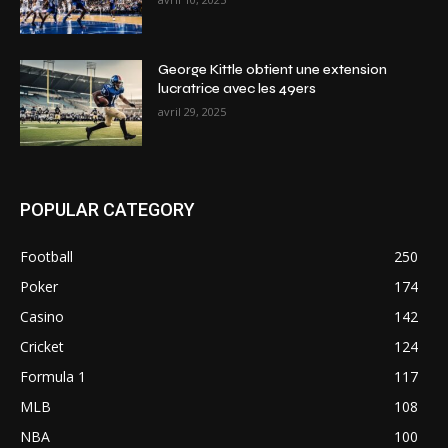
George Kittle obtient une extension
lucratrice avec les 49ers
avril 29, 2025
POPULAR CATEGORY
Football
250
Poker
174
Casino
142
Cricket
124
Formula 1
117
MLB
108
NBA
100