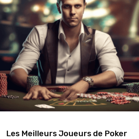
Les Meilleurs Joueurs de Poker