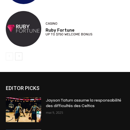
CASINO
Ruby Fortune
UP TO $750 WELCOME BONUS
EDITOR PICKS
Jayson Tatum assume la responsabilité
des difficultés des Celtics
mai 9, 2025