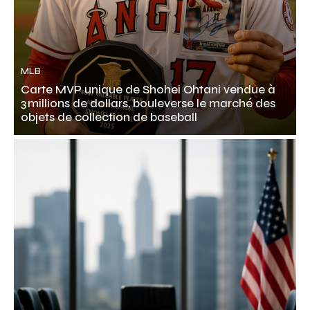
MLB
Carte MVP unique de Shohei Ohtani vendue à
3 millions de dollars, bouleverse le marché des
objets de collection de baseball