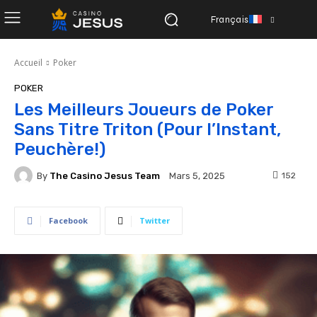
Français
Accueil
Poker
POKER
Les Meilleurs Joueurs de Poker
Sans Titre Triton (Pour l’Instant,
Peuchère!)
By
The Casino Jesus Team
152
Mars 5, 2025
Facebook
Twitter