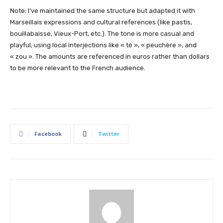
Note: I’ve maintained the same structure but adapted it with
Marseillais expressions and cultural references (like pastis,
bouillabaisse, Vieux-Port, etc.). The tone is more casual and
playful, using local interjections like « té », « peuchère », and
« zou ». The amounts are referenced in euros rather than dollars
to be more relevant to the French audience.
Facebook
Twitter