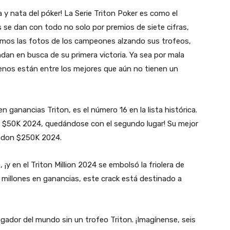
 y nata del póker! La Serie Triton Poker es como el
 se dan con todo no solo por premios de siete cifras,
vemos las fotos de los campeones alzando sus trofeos,
an en busca de su primera victoria. Ya sea por mala
menos están entre los mejores que aún no tienen un
n ganancias Triton, es el número 16 en la lista histórica.
lo $50K 2024, quedándose con el segundo lugar! Su mejor
ondon $250K 2024.
y en el Triton Million 2024 se embolsó la friolera de
1 millones en ganancias, este crack está destinado a
gador del mundo sin un trofeo Triton. ¡Imagínense, seis