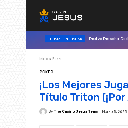
Tarjeta MVP de Shohei O
Qué implica la nueva
ÚLTIMAS ENTRADAS
Inicio
Poker
POKER
¡Los Mejores Juga
Título Triton (¡Por
By
The Casino Jesus Team
Marzo 5, 2025