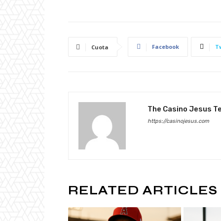
Facebook
T
Cuota
The Casino Jesus 
https://casinojesus.com
RELATED ARTICLES