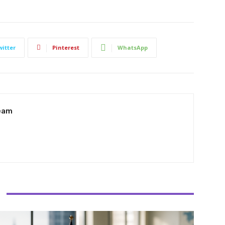
witter
Pinterest
WhatsApp
Team