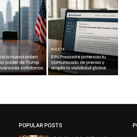
RULETA
ca la nueva orden
EIN Presswire potencia tu
por poder de Trump
comunicado de prensa y
inversores cotidianos
amplía la visibilidad global
POPULAR POSTS
P