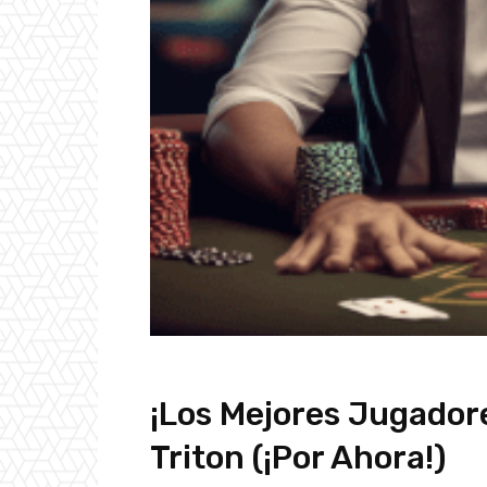
¡Los Mejores Jugadore
Triton (¡Por Ahora!)