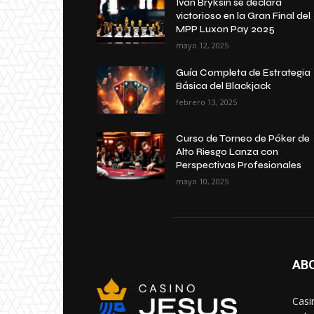
Ivan Bryksin se declara
victorioso en la Gran Final del
MPP Luxon Pay 2025
mayo 12, 2025
Guía Completa de Estrategia
Básica del Blackjack
febrero 13, 2025
Curso de Torneo de Póker de
Alto Riesgo Lanza con
Perspectivas Profesionales
mayo 10, 2025
AB
Casi