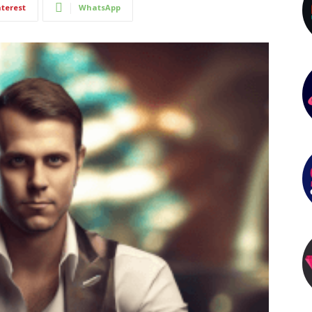
nterest
WhatsApp