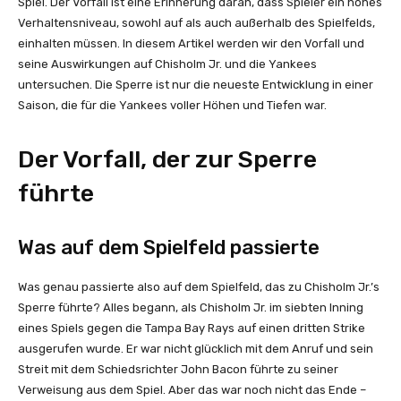
Spiel. Der Vorfall ist eine Erinnerung daran, dass Spieler ein hohes
Verhaltensniveau, sowohl auf als auch außerhalb des Spielfelds,
einhalten müssen. In diesem Artikel werden wir den Vorfall und
seine Auswirkungen auf Chisholm Jr. und die Yankees
untersuchen. Die Sperre ist nur die neueste Entwicklung in einer
Saison, die für die Yankees voller Höhen und Tiefen war.
Der Vorfall, der zur Sperre
führte
Was auf dem Spielfeld passierte
Was genau passierte also auf dem Spielfeld, das zu Chisholm Jr.’s
Sperre führte? Alles begann, als Chisholm Jr. im siebten Inning
eines Spiels gegen die Tampa Bay Rays auf einen dritten Strike
ausgerufen wurde. Er war nicht glücklich mit dem Anruf und sein
Streit mit dem Schiedsrichter John Bacon führte zu seiner
Verweisung aus dem Spiel. Aber das war noch nicht das Ende –