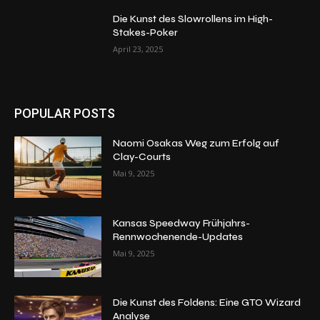
Die Kunst des Slowrollens im High-
Stakes-Poker
April 23, 2025
POPULAR POSTS
Naomi Osakas Weg zum Erfolg auf
Clay-Courts
Mai 9, 2025
Kansas Speedway Frühjahrs-
Rennwochenende-Updates
Mai 9, 2025
Die Kunst des Foldens: Eine GTO Wizard
Analyse