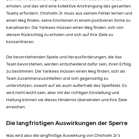
erholen, und das wird eine kollektive Anstrengung des gesamten
Teams erfordern. Chisholm Jr. muss aus seinem Fehler lernen und
einen Weg finden, seine Emotionen in einem positiveren Sinne zu
kanalisieren. Die Yankees müssen einen Weg finden, sich von
diesem Rückschlag zu erholen und sich auf ihre Ziele zu
konzentrieren.
Die bevorstehenden Spiele und Herausforderungen, die das
Team bevorstehen, werden entscheidend dafür sein, ihren Erfolg
zu bestimmen. Die Yankees müssen einen Weg finden, sich als
Team zusammenzuschließen und sich gegenseitig zu
unterstützen, sowohl auf als auch außerhalb des Spielfelds. Es
wird nicht leicht sein, aber mit der richtigen Einstellung und
Haltung können sie dieses Hindernis überwinden und ihre Ziele
erreichen.
Die langfristigen Auswirkungen der Sperre
Was wird also die langfristige Auswirkung von Chisholm Jr.’s