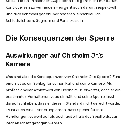
Social-Media-Präsenz im Auge behält. Es geht nicht nur darum,
Kontroversen zu vermeiden – es geht auch darum, respektvoll
und rücksichtsvoll gegenüber anderen, einschließlich
Schiedsrichtern, Gegnern und Fans, zu sein.
Die Konsequenzen der Sperre
Auswirkungen auf Chisholm Jr.’s
Karriere
Was sind also die Konsequenzen von Chisholm Jr.’s Sperre? Zum
einen ist es ein Schlag für seinen Ruf und seine Karriere. Als
professioneller Athlet wird von Chisholm Jr. erwartet, dass er ein
bestimmtes Verhaltensniveau einhält, und seine Sperre lässt
darauf schließen, dass er diesem Standard nicht gerecht wurde.
Es ist auch eine Erinnerung daran, dass Spieler für ihre
Handlungen, sowohl auf als auch außerhalb des Spielfelds, zur
Rechenschaft gezogen werden.