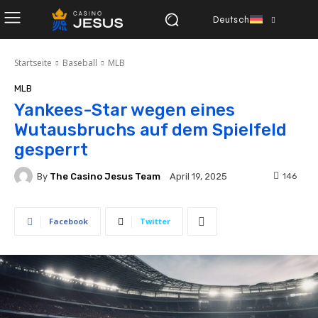
Deutsch
Startseite
Baseball
MLB
MLB
Yankees-Star wegen eines
Wutausbruchs auf dem Spielfeld
gesperrt
By
The Casino Jesus Team
146
April 19, 2025
Facebook
Twitter