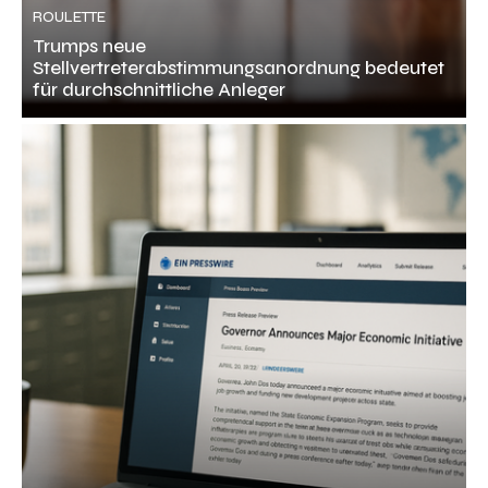
ROULETTE
Trumps neue
Stellvertreterabstimmungsanordnung bedeutet
für durchschnittliche Anleger