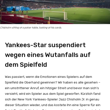
Chisholm sitting at a poker table, looking at his cards.
Yankees-Star suspendiert
wegen eines Wutanfalls auf
dem Spielfeld
Was passiert, wenn die Emotionen eines Spielers auf dem
Spielfeld die Oberhand gewinnen? Wir haben es alle gesehen –
ein umstrittener Anruf, ein hitziger Streit und bevor man sich’s
versieht, wird ein Spieler aus dem Spiel geworfen. Kürzlich fand
sich der New York Yankees-Spieler Jazz Chisholm Jr. in genau
dieser Situation wieder, und das kostete ihn eine Sperre für ein