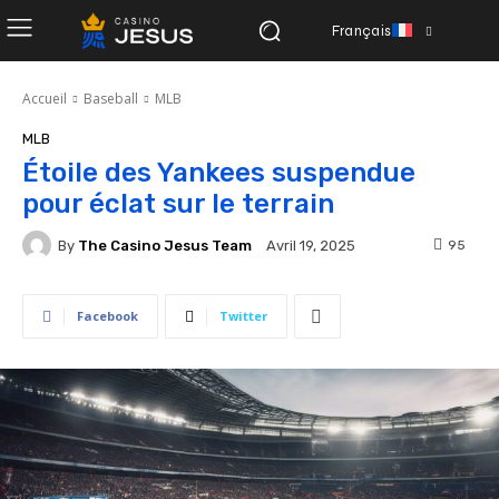
Français
Accueil
Baseball
MLB
MLB
Étoile des Yankees suspendue
pour éclat sur le terrain
By
The Casino Jesus Team
95
Avril 19, 2025
Facebook
Twitter