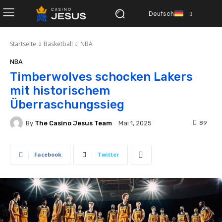
Deutsch
Startseite
Basketball
NBA
NBA
Timberwolves schocken Lakers
mit historischem
Überraschungssieg
By
The Casino Jesus Team
89
Mai 1, 2025
Facebook
Twitter