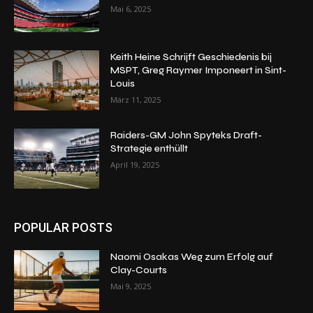
Mai 6, 2025
Keith Heine Schrijft Geschiedenis bij
MSPT, Greg Raymer Imponeert in Sint-
Louis
März 11, 2025
Raiders-GM John Spyteks Draft-
Strategie enthüllt
April 19, 2025
POPULAR POSTS
Naomi Osakas Weg zum Erfolg auf
Clay-Courts
Mai 9, 2025