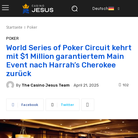
Deutsch
Startseite
Poker
POKER
World Series of Poker Circuit kehrt
mit $1 Million garantiertem Main
Event nach Harrah’s Cherokee
zurück
By
The Casino Jesus Team
102
April 21, 2025
Facebook
Twitter