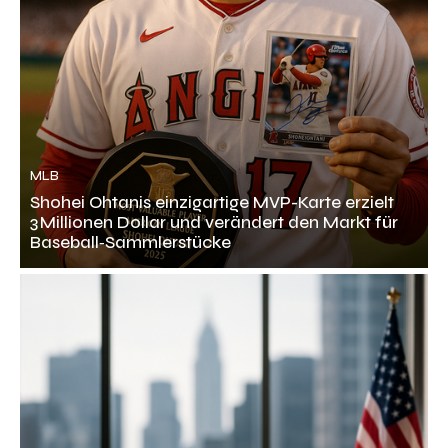
MLB
Shohei Ohtanis einzigartige MVP-Karte erzielt
3 Millionen Dollar und verändert den Markt für
Baseball‑Sammlerstücke