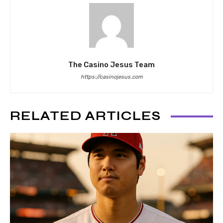
The Casino Jesus Team
https://casinojesus.com
RELATED ARTICLES