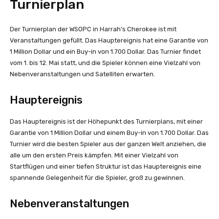
Turnierplan
Der Turnierplan der WSOPC in Harrah’s Cherokee ist mit
Veranstaltungen gefüllt. Das Hauptereignis hat eine Garantie von
1 Million Dollar und ein Buy-in von 1.700 Dollar. Das Turnier findet
vom 1. bis 12. Mai statt, und die Spieler können eine Vielzahl von
Nebenveranstaltungen und Satelliten erwarten.
Hauptereignis
Das Hauptereignis ist der Höhepunkt des Turnierplans, mit einer
Garantie von 1 Million Dollar und einem Buy-in von 1.700 Dollar. Das
Turnier wird die besten Spieler aus der ganzen Welt anziehen, die
alle um den ersten Preis kämpfen. Mit einer Vielzahl von
Startflügen und einer tiefen Struktur ist das Hauptereignis eine
spannende Gelegenheit für die Spieler, groß zu gewinnen.
Nebenveranstaltungen