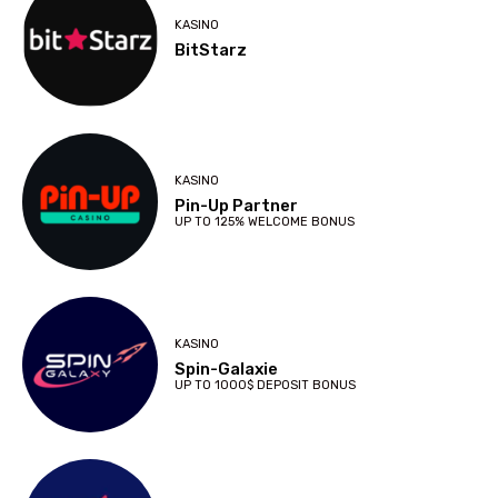
KASINO
BitStarz
KASINO
Pin-Up Partner
UP TO 125% WELCOME BONUS
KASINO
Spin-Galaxie
UP TO 1000$ DEPOSIT BONUS