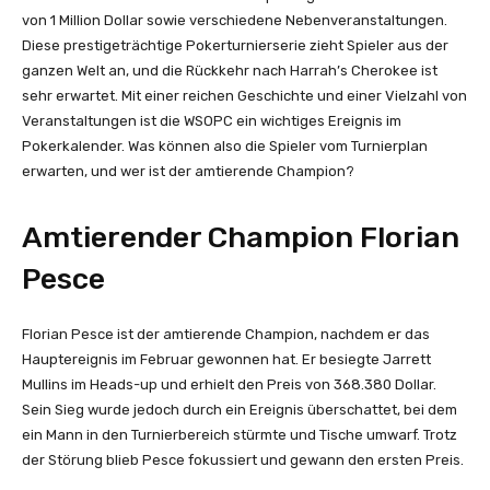
von 1 Million Dollar sowie verschiedene Nebenveranstaltungen.
Diese prestigeträchtige Pokerturnierserie zieht Spieler aus der
ganzen Welt an, und die Rückkehr nach Harrah’s Cherokee ist
sehr erwartet. Mit einer reichen Geschichte und einer Vielzahl von
Veranstaltungen ist die WSOPC ein wichtiges Ereignis im
Pokerkalender. Was können also die Spieler vom Turnierplan
erwarten, und wer ist der amtierende Champion?
Amtierender Champion Florian
Pesce
Florian Pesce ist der amtierende Champion, nachdem er das
Hauptereignis im Februar gewonnen hat. Er besiegte Jarrett
Mullins im Heads-up und erhielt den Preis von 368.380 Dollar.
Sein Sieg wurde jedoch durch ein Ereignis überschattet, bei dem
ein Mann in den Turnierbereich stürmte und Tische umwarf. Trotz
der Störung blieb Pesce fokussiert und gewann den ersten Preis.