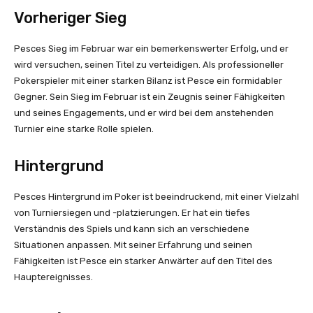
Vorheriger Sieg
Pesces Sieg im Februar war ein bemerkenswerter Erfolg, und er
wird versuchen, seinen Titel zu verteidigen. Als professioneller
Pokerspieler mit einer starken Bilanz ist Pesce ein formidabler
Gegner. Sein Sieg im Februar ist ein Zeugnis seiner Fähigkeiten
und seines Engagements, und er wird bei dem anstehenden
Turnier eine starke Rolle spielen.
Hintergrund
Pesces Hintergrund im Poker ist beeindruckend, mit einer Vielzahl
von Turniersiegen und -platzierungen. Er hat ein tiefes
Verständnis des Spiels und kann sich an verschiedene
Situationen anpassen. Mit seiner Erfahrung und seinen
Fähigkeiten ist Pesce ein starker Anwärter auf den Titel des
Hauptereignisses.