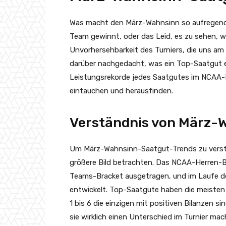
Was macht den März-Wahnsinn so aufregend?
Team gewinnt, oder das Leid, es zu sehen, wie 
Unvorhersehbarkeit des Turniers, die uns am
darüber nachgedacht, was ein Top-Saatgut eh
Leistungsrekorde jedes Saatgutes im NCAA-
eintauchen und herausfinden.
Verständnis von März-
Um März-Wahnsinn-Saatgut-Trends zu verste
größere Bild betrachten. Das NCAA-Herren-B
Teams-Bracket ausgetragen, und im Laufe de
entwickelt. Top-Saatgute haben die meisten
1 bis 6 die einzigen mit positiven Bilanzen 
sie wirklich einen Unterschied im Turnier ma