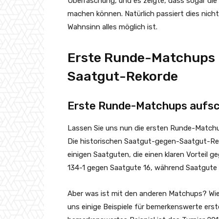
Überraschung, und es zeigte, dass sogar die 
machen können. Natürlich passiert dies nicht
Wahnsinn alles möglich ist.
Erste Runde-Matchups
Saatgut-Rekorde
Erste Runde-Matchups aufsc
Lassen Sie uns nun die ersten Runde-Matc
Die historischen Saatgut-gegen-Saatgut-Reko
einigen Saatguten, die einen klaren Vorteil 
134-1 gegen Saatgute 16, während Saatgute 
Aber was ist mit den anderen Matchups? Wie
uns einige Beispiele für bemerkenswerte er