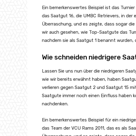
Ein bemerkenswertes Beispiel ist das Turnier 
das Saatgut 16, die UMBC Retrievers, in der 
Überraschung, und es zeigte, dass sogar die
wir auch gesehen, wie Top-Saatgute das Turnie
nachdem sie als Saatgut 1 benannt wurden, 
Wie schneiden niedrigere Saa
Lassen Sie uns nun über die niedrigeren Saat
wie wir bereits erwähnt haben, haben Saatgu
verlieren gegen Saatgut 2 und Saatgut 15 mit
Saatgute immer noch einen Einfluss haben k
nachdenken.
Ein bemerkenswertes Beispiel für ein niedrige
das Team der VCU Rams 2011, das es als Saatg