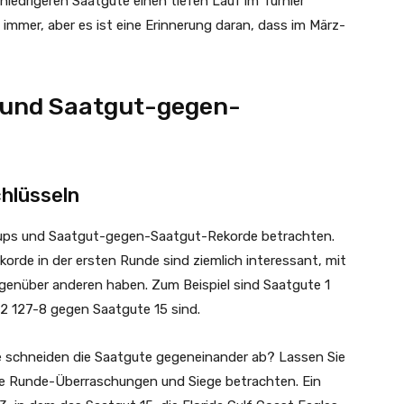
niedrigeren Saatgute einen tiefen Lauf im Turnier
 immer, aber es ist eine Erinnerung daran, dass im März-
 und Saatgut-gegen-
hlüsseln
hups und Saatgut-gegen-Saatgut-Rekorde betrachten.
rde in der ersten Runde sind ziemlich interessant, mit
gegenüber anderen haben. Zum Beispiel sind Saatgute 1
2 127-8 gegen Saatgute 15 sind.
 schneiden die Saatgute gegeneinander ab? Lassen Sie
ste Runde-Überraschungen und Siege betrachten. Ein