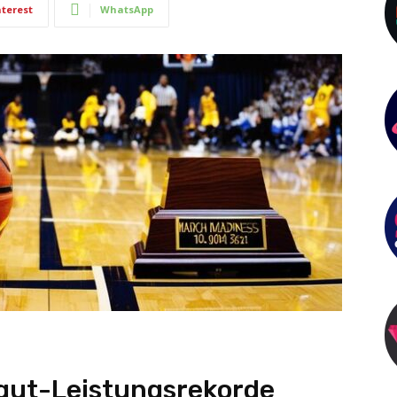
nterest
WhatsApp
ut-Leistungsrekorde