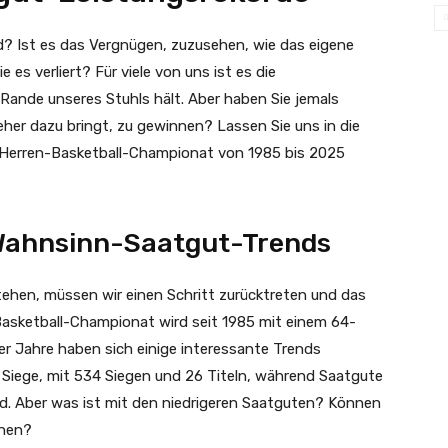
 Ist es das Vergnügen, zuzusehen, wie das eigene
es verliert? Für viele von uns ist es die
 Rande unseres Stuhls hält. Aber haben Sie jemals
er dazu bringt, zu gewinnen? Lassen Sie uns in die
Herren-Basketball-Championat von 1985 bis 2025
Wahnsinn-Saatgut-Trends
hen, müssen wir einen Schritt zurücktreten und das
asketball-Championat wird seit 1985 mit einem 64-
r Jahre haben sich einige interessante Trends
 Siege, mit 534 Siegen und 26 Titeln, während Saatgute
sind. Aber was ist mit den niedrigeren Saatguten? Können
chen?