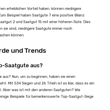
en erheblichen Vorteil haben, können niedrigere
um Beispiel haben Saatgute 7 eine positive Bilanz
Saatgut 2 und Saatgut 15 mit einer höheren Rate. Dies
 sie sind, niedrigere Saatgute immer noch
machen können.
rde und Trends
op-Saatgute aus?
e aus? Nun, um zu beginnen, haben sie einen
t. Mit 534 Siegen und 26 Titeln ist es klar, dass es ein
st. Aber was ist mit den anderen Saatguten? Wie
 einige Beispiele für bemerkenswerte Top-Saatgut-Siege