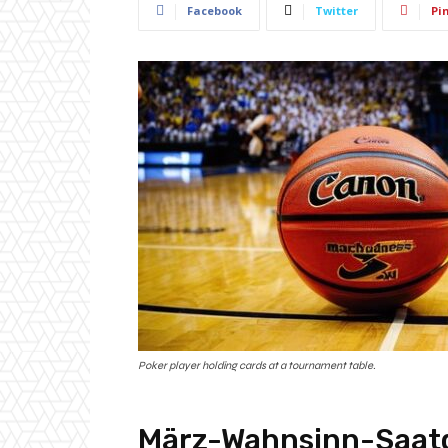
Facebook
Twitter
Pi
Poker player holding cards at a tournament table.
März-Wahnsinn-Saatg