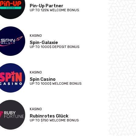
Pin-Up Partner
UP TO 125% WELCOME BONUS
KASINO
Spin-Galaxie
UP TO 1000$ DEPOSIT BONUS
KASINO
Spin Casino
UP TO 1000$ WELCOME BONUS
KASINO
Rubinrotes Glück
UP TO $750 WELCOME BONUS