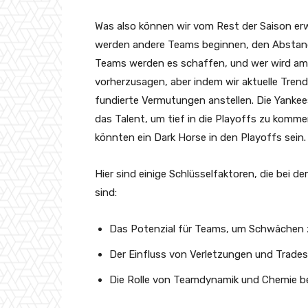
Was also können wir vom Rest der Saison er
werden andere Teams beginnen, den Abstand
Teams werden es schaffen, und wer wird am 
vorherzusagen, aber indem wir aktuelle Tren
fundierte Vermutungen anstellen. Die Yankee
das Talent, um tief in die Playoffs zu komme
könnten ein Dark Horse in den Playoffs sein.
Hier sind einige Schlüsselfaktoren, die bei 
sind:
Das Potenzial für Teams, um Schwächen
Der Einfluss von Verletzungen und Trades
Die Rolle von Teamdynamik und Chemie b