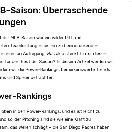
LB-Saison: Überraschende
tungen
 der MLB-Saison war ein wilder Ritt, mit
eten Teamleistungen bis hin zu beeindruckenden
 Abnahme an Aufregung. Was also steckt hinter diesen
 für den Rest der Saison? In diesem Artikel werden wir
 indem wir die Power-Rankings, bemerkenswerte Trends
ms und Spieler betrachten.
wer-Rankings
 oben in den Power-Rankings, und es ist leicht zu
nd solider Pitching sind sie wie eine Kraft zu
Team, das Wellen schlägt – die San Diego Padres haben