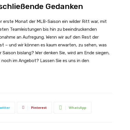
schließende Gedanken
 erste Monat der MLB-Saison ein wilder Ritt war, mit
eten Teamleistungen bis hin zu beeindruckenden
e Abnahme an Aufregung. Wenn wir auf den Rest der
ch ist – und wir können es kaum erwarten, zu sehen, was
 Saison bislang? Wer denken Sie, wird am Ende siegen,
 noch im Angebot? Lassen Sie es uns in den
witter
Pinterest
WhatsApp