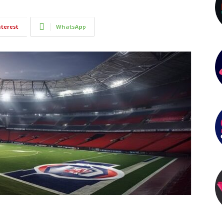
nterest
WhatsApp