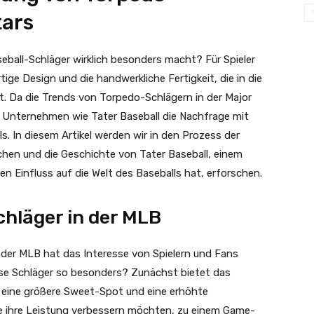
tars
eball-Schläger wirklich besonders macht? Für Spieler
rtige Design und die handwerkliche Fertigkeit, die in die
t. Da die Trends von Torpedo-Schlägern in der Major
n Unternehmen wie Tater Baseball die Nachfrage mit
s. In diesem Artikel werden wir in den Prozess der
uchen und die Geschichte von Tater Baseball, einem
n Einfluss auf die Welt des Baseballs hat, erforschen.
chläger in der MLB
 der MLB hat das Interesse von Spielern und Fans
se Schläger so besonders? Zunächst bietet das
s eine größere Sweet-Spot und eine erhöhte
die ihre Leistung verbessern möchten, zu einem Game-