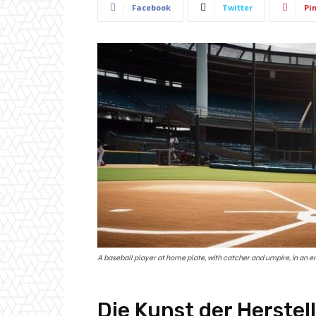
Facebook
Twitter
Pi
A baseball player at home plate, with catcher and umpire, in an 
Die Kunst der Herste