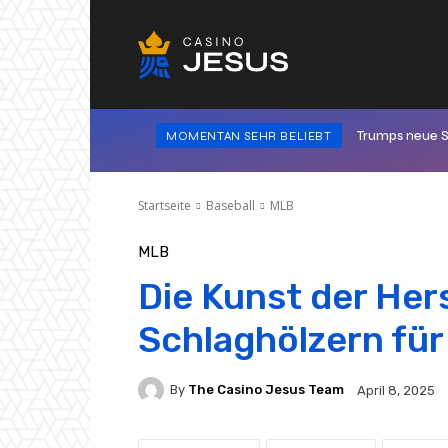
Trumps neue Ste
EIN Presswire
MOMENTAN SEHR BELIEBT
Startseite
Baseball
MLB
MLB
Die Kunst der Her
Schlaghölzern fü
By
The Casino Jesus Team
April 8, 2025