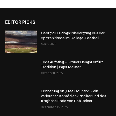
EDITOR PICKS
Georgia Bulldogs’ Niedergang aus der
Spitzenklasse im College-Football
Mai 8, 2025
Teds Aufstieg – Grauer Hengst erfüllt
Tradition junger Meister
Oktober 8, 2025
Erinnerung an „Free Country“ – ein
verlorenes Komödienklassiker und das
tragische Ende von Rob Reiner
Dezember 15, 2025