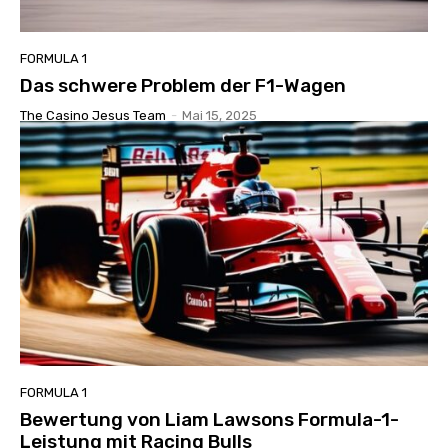
FORMULA 1
Das schwere Problem der F1-Wagen
The Casino Jesus Team
-
Mai 15, 2025
FORMULA 1
Bewertung von Liam Lawsons Formula-1-
Leistung mit Racing Bulls