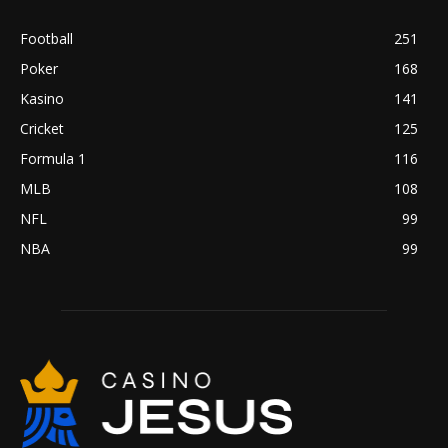
Football
251
Poker
168
Kasino
141
Cricket
125
Formula 1
116
MLB
108
NFL
99
NBA
99