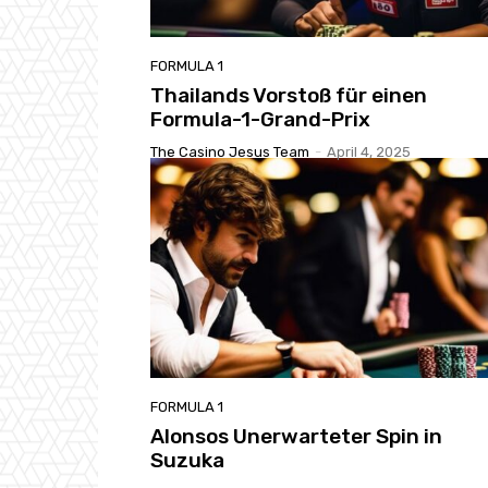
FORMULA 1
Thailands Vorstoß für einen
Formula-1-Grand-Prix
The Casino Jesus Team
-
April 4, 2025
FORMULA 1
Alonsos Unerwarteter Spin in
Suzuka