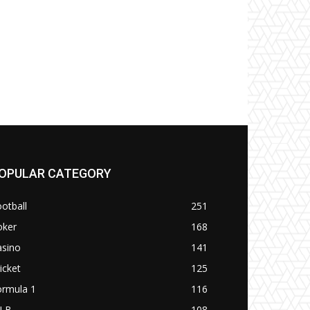
OPULAR CATEGORY
otball
251
oker
168
asino
141
icket
125
ormula 1
116
LB
108