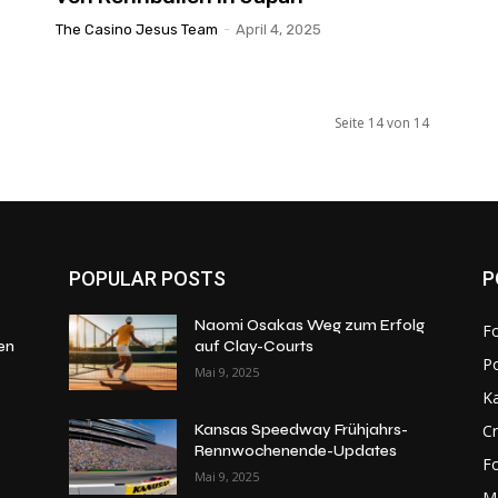
The Casino Jesus Team
-
April 4, 2025
Seite 14 von 14
POPULAR POSTS
P
Naomi Osakas Weg zum Erfolg
Fo
en
auf Clay-Courts
P
Mai 9, 2025
K
Cr
Kansas Speedway Frühjahrs-
t
Rennwochenende-Updates
F
Mai 9, 2025
M