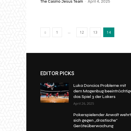
The Casino Jesus Team
-
April 4, 2025
...
1
12
13
14
EDITOR PICKS
Luka Doncics Probleme mit
dem Magenbug beeinträchtig
das Spiel 3 der Lakers
April 26, 2025
Pokerspielender Anwalt wehr
sich gegen „drastische“
Geräteüberwachung