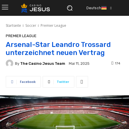
Deutsch
Startseite
Soccer
Premier League
PREMIER LEAGUE
Arsenal-Star Leandro Trossard
unterzeichnet neuen Vertrag
By
The Casino Jesus Team
174
Mai 11, 2025
Facebook
Twitter