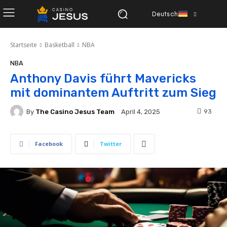
Deutsch
Startseite
Basketball
NBA
NBA
Anthony Davis führt Mavericks
mit dominantem Auftritt zum Sieg
By
The Casino Jesus Team
93
April 4, 2025
Facebook
Twitter