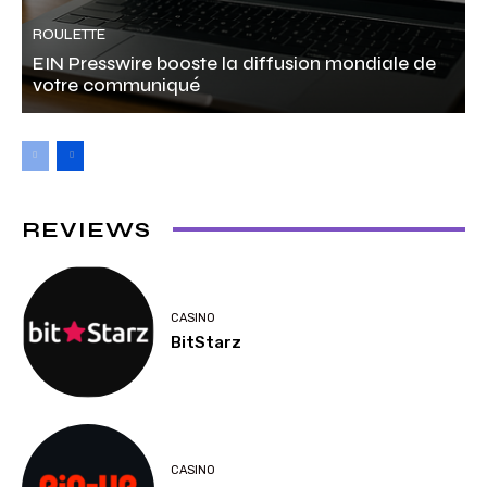
ROULETTE
EIN Presswire booste la diffusion mondiale de
votre communiqué
REVIEWS
CASINO
BitStarz
CASINO