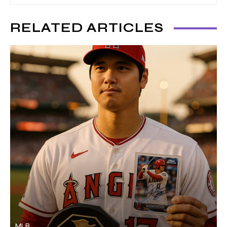
RELATED ARTICLES
MLB