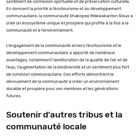
sentiment de connexion spirituelle et de préservation culturelle.
En donnant la priorité à l’écotourisme et au développement
communautaire, la communauté Shakopee Mdewakanton Sioux a
créé un écosystème unique et prospère qui profite à la fois à la
communauté et à l’environnement.
L’engagement de la communauté envers l’écotourisme et le
développement communautaire a apporté de nombreux
avantages, notamment l’amélioration de la qualité de l’air et de
l’eau, l’augmentation de la biodiversité et un sentiment plus fort
de cohésion communautaire. Ces efforts démontrent le
dévouement de la communauté à créer un environnement
durable et prospère pour ses membres et les générations
futures.
Soutenir d’autres tribus et la
communauté locale