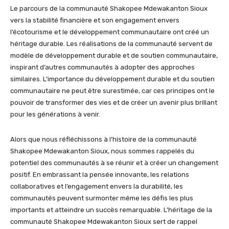
Le parcours de la communauté Shakopee Mdewakanton Sioux
vers la stabilité financière et son engagement envers
l’écotourisme et le développement communautaire ont créé un
héritage durable. Les réalisations de la communauté servent de
modèle de développement durable et de soutien communautaire,
inspirant d’autres communautés à adopter des approches
similaires. L’importance du développement durable et du soutien
communautaire ne peut être surestimée, car ces principes ont le
pouvoir de transformer des vies et de créer un avenir plus brillant
pour les générations à venir.
Alors que nous réfléchissons à l’histoire de la communauté
Shakopee Mdewakanton Sioux, nous sommes rappelés du
potentiel des communautés à se réunir et à créer un changement
positif. En embrassant la pensée innovante, les relations
collaboratives et l’engagement envers la durabilité, les
communautés peuvent surmonter même les défis les plus
importants et atteindre un succès remarquable. L’héritage de la
communauté Shakopee Mdewakanton Sioux sert de rappel