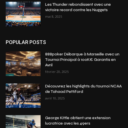
Les Thunder rebondissent avec une
victoire record contre les Nuggets
mai 8, 2025
POPULAR POSTS
888poker Débarque à Marseille avec un
Tournoi Principal à 100K€ Garantis en
Avril
février 20, 2025
Découvrez les highlights du tournoi NCAA
de Tahaad Pettiford
avril 10, 2025
George Kittle obtient une extension
lucratrice avec les 49ers