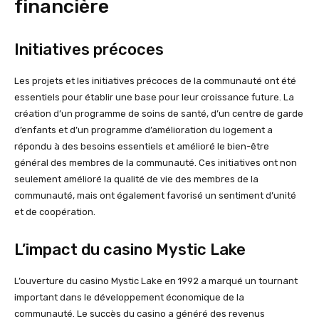
financière
Initiatives précoces
Les projets et les initiatives précoces de la communauté ont été
essentiels pour établir une base pour leur croissance future. La
création d’un programme de soins de santé, d’un centre de garde
d’enfants et d’un programme d’amélioration du logement a
répondu à des besoins essentiels et amélioré le bien-être
général des membres de la communauté. Ces initiatives ont non
seulement amélioré la qualité de vie des membres de la
communauté, mais ont également favorisé un sentiment d’unité
et de coopération.
L’impact du casino Mystic Lake
L’ouverture du casino Mystic Lake en 1992 a marqué un tournant
important dans le développement économique de la
communauté. Le succès du casino a généré des revenus