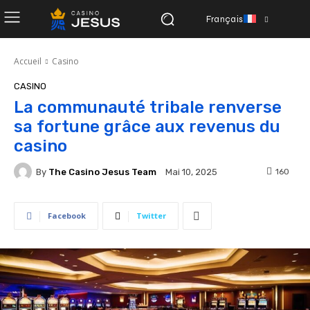
Français
Accueil
Casino
CASINO
La communauté tribale renverse
sa fortune grâce aux revenus du
casino
By
The Casino Jesus Team
160
Mai 10, 2025
Facebook
Twitter