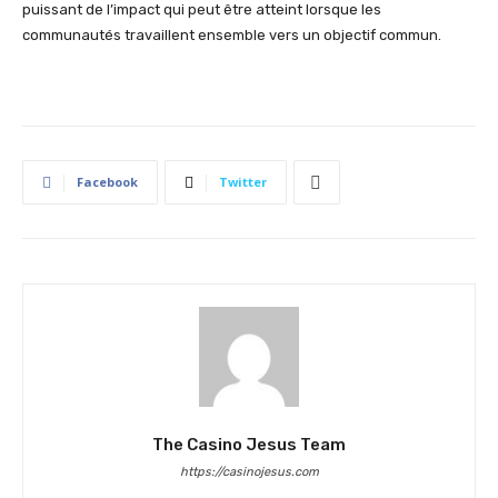
puissant de l’impact qui peut être atteint lorsque les
communautés travaillent ensemble vers un objectif commun.
Facebook
Twitter
The Casino Jesus Team
https://casinojesus.com