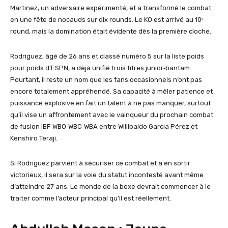
Martinez, un adversaire expérimenté, et a transformé le combat
en une fête de nocauds sur dix rounds. Le KO est arrivé au 10ᵉ
round, mais la domination était évidente dès la première cloche.
Rodriguez, âgé de 26 ans et classé numéro 5 sur la liste poids
pour poids d’ESPN, a déjà unifié trois titres junior‑bantam.
Pourtant, il reste un nom que les fans occasionnels n’ont pas
encore totalement appréhendé. Sa capacité à mêler patience et
puissance explosive en fait un talent à ne pas manquer, surtout
qu’il vise un affrontement avec le vainqueur du prochain combat
de fusion IBF‑WBO‑WBC‑WBA entre Willibaldo Garcia Pérez et
Kenshiro Teraji.
Si Rodriguez parvient à sécuriser ce combat et à en sortir
victorieux, il sera sur la voie du statut incontesté avant même
d’atteindre 27 ans. Le monde de la boxe devrait commencer à le
traiter comme l’acteur principal qu’il est réellement.