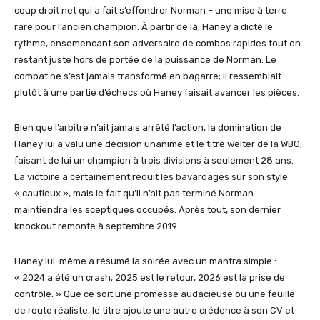
coup droit net qui a fait s’effondrer Norman – une mise à terre
rare pour l’ancien champion. À partir de là, Haney a dicté le
rythme, ensemencant son adversaire de combos rapides tout en
restant juste hors de portée de la puissance de Norman. Le
combat ne s’est jamais transformé en bagarre; il ressemblait
plutôt à une partie d’échecs où Haney faisait avancer les pièces.
Bien que l’arbitre n’ait jamais arrêté l’action, la domination de
Haney lui a valu une décision unanime et le titre welter de la WBO,
faisant de lui un champion à trois divisions à seulement 28 ans.
La victoire a certainement réduit les bavardages sur son style
« cautieux », mais le fait qu’il n’ait pas terminé Norman
maintiendra les sceptiques occupés. Après tout, son dernier
knockout remonte à septembre 2019.
Haney lui-même a résumé la soirée avec un mantra simple :
« 2024 a été un crash, 2025 est le retour, 2026 est la prise de
contrôle. » Que ce soit une promesse audacieuse ou une feuille
de route réaliste, le titre ajoute une autre crédence à son CV et