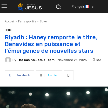
Français
Accueil
Paris sportifs
Boxe
BOXE
Riyadh : Haney remporte le titre,
Benavidez en puissance et
l’émergence de nouvelles stars
By
The Casino Jesus Team
120
Novembre 25, 2025
Facebook
Twitter