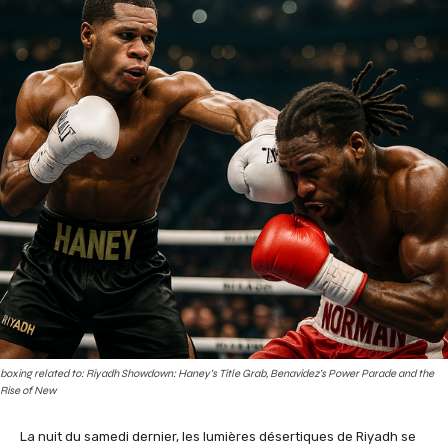
boxing related to: Riyadh Showdown: Haney’s Title Grab, Benavidez’s Power Parade and the
Rise of New
La nuit du samedi dernier, les lumières désertiques de Riyadh se