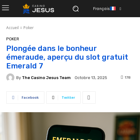
Français
Accueil
Poker
POKER
Plongée dans le bonheur
émeraude, aperçu du slot gratuit
Emerald 7
By
The Casino Jesus Team
178
Octobre 13, 2025
Facebook
Twitter