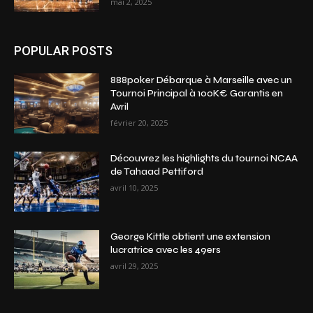
mai 2, 2025
POPULAR POSTS
888poker Débarque à Marseille avec un
Tournoi Principal à 100K€ Garantis en
Avril
février 20, 2025
Découvrez les highlights du tournoi NCAA
de Tahaad Pettiford
avril 10, 2025
George Kittle obtient une extension
lucratrice avec les 49ers
avril 29, 2025