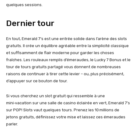
quelques sessions.
Dernier tour
En tout, Emerald 7’s est une entrée solide dans l’arène des slots
gratuits. Il crée un équilibre agréable entre la simplicité classique
et suffisamment de flair moderne pour garder les choses
fraîches. Les rouleaux remplis d’émeraudes, le Lucky 7 Bonus et le
tour de tours gratuits partagé vous donnent de nombreuses
raisons de continuer à tirer cette levier – ou, plus précisément,
d’appuyer sur ce bouton de tour.
Si vous cherchez un slot gratuit qui ressemble à une
mini‑vacation sur une salle de casino éclairée en vert, Emerald 7’s
sur POP! Slots vaut quelques tours. Prenez les 10 millions de
jetons gratuits, définissez votre mise et laissez ces émeraudes
parler.