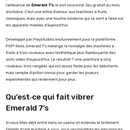
l’ambiance de
Emerald 7’s
, le slot couronné Jeu gratuit du mois
d’octobre. C’est une lettre d’amour aux machines à fruits
classiques, mais avec une touche moderne qui se sent à l’aise sur
les appareils mobiles d’aujourd’hui.
Développé par Playstudios exclusivement pour la plateforme
POP! Slots, Emerald 7’s mélange la nostalgie des machines à
fruits à trois rouleaux avec l’esthétique plus flamboyante des
slots vidéo d’aujourd’hui. Le résultat ? Une aventure à cinq
rouleaux, trois rangées qui est assez facile pour les débutants
mais remplie d’action bonus pour garder les joueurs
expérimentés qui reviennent pour plus.
Qu’est‑ce qui fait vibrer
Emerald 7’s
Si vous êtes déjà entré dans un casino et entendu le tintement
familier d’une machine à sous, vous reconnaîtrez les mécaniques