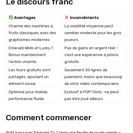
Le discours franc
Avantages
Inconvénients
Charme des machines à
La volatilité moyenne peut
fruits classiques avec des
sembler modeste pour les gros
graphismes modernes.
joueurs.
Emerald Wilds et Lucky 7
Pas de gains en argent réel –
Bonus maintiennent
c’est une expérience à jetons
l’action vivante.
gratuits.
Les tours gratuits sont
Seulement 20 lignes de
partagés, ajoutant un
paiement, moins que beaucoup
élément social.
de slots vidéo contemporains.
Optimisé pour mobile,
Exclusif à POP! Slots ; ne peut
performance fluide.
pas être joué ailleurs.
Comment commencer
Prêt à essayer Emerald 7’s ? Voici une feuille de route rapide —