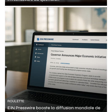
ROULETTE
EIN Presswire booste la diffusion mondiale de