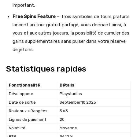
important.
Free Spins Feature
– Trois symboles de tours gratuits
lancent un tour gratuit partagé, vous donnant ainsi, à
vous et aux autres joueurs, la possibilité de cumuler des
gains supplémentaires sans puiser dans votre réserve
de jetons.
Statistiques rapides
Fonctionnalité
Détails
Développeur
Playstudios
Date de sortie
September 18 2025
Rouleaux × Rangées
5 × 3
Lignes de paiement
20
Volatilité
Moyenne
RTP
96.10 %