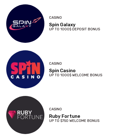
CASINO
Spin Galaxy
UP TO 1000$ DEPOSIT BONUS
CASINO
Spin Casino
UP TO 1000$ WELCOME BONUS
CASINO
Ruby Fortune
UP TO $750 WELCOME BONUS