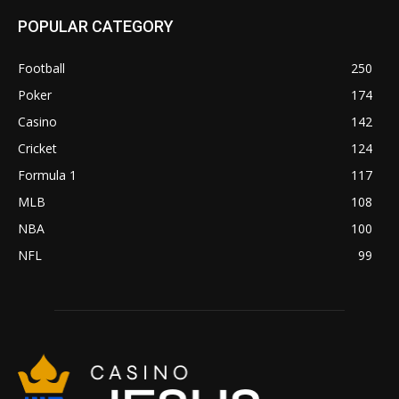
POPULAR CATEGORY
Football
250
Poker
174
Casino
142
Cricket
124
Formula 1
117
MLB
108
NBA
100
NFL
99