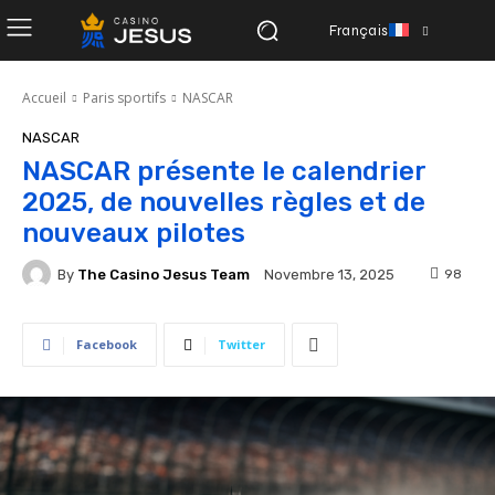
Français
Accueil
Paris sportifs
NASCAR
NASCAR
NASCAR présente le calendrier
2025, de nouvelles règles et de
nouveaux pilotes
By
The Casino Jesus Team
98
Novembre 13, 2025
Facebook
Twitter