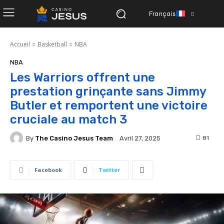
Français
Accueil
Basketball
NBA
NBA
Les Warriors offrent une
prestation grinçante sans Jimmy
Butler et remportent une victoire
cruciale au match 3
By
The Casino Jesus Team
81
Avril 27, 2025
Facebook
Twitter