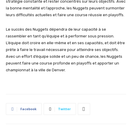
stratégie constante et rester concentrés sur leurs objectifs. Avec
la bonne mentalité et l’approche, les Nuggets peuvent surmonter
leurs difficultés actuelles et faire une course réussie en playoffs.
Le succès des Nuggets dépendra de leur capacité à se
rassembler en tant qu’équipe et à performer sous pression.
L’équipe doit croire en elle-même et en ses capacités, et doit être
prête à faire le travail nécessaire pour atteindre ses objectifs.
Avec un effort d’équipe solide et un peu de chance, les Nuggets
peuvent faire une course profonde en playoffs et apporter un
championnat à la ville de Denver.
Facebook
Twitter