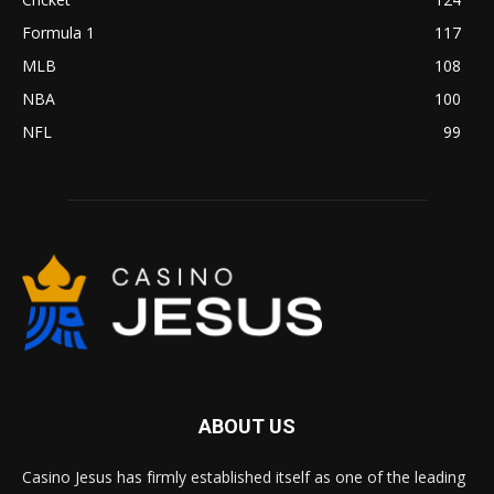
Formula 1
117
MLB
108
NBA
100
NFL
99
ABOUT US
Casino Jesus has firmly established itself as one of the leading