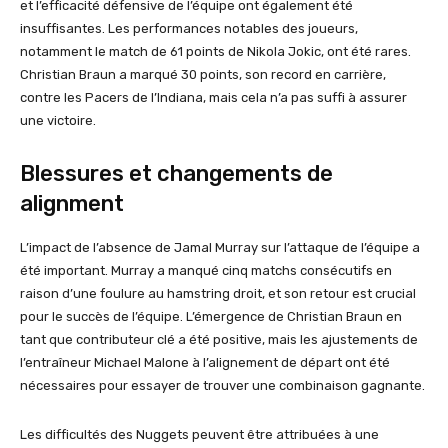
et l’efficacité défensive de l’équipe ont également été
insuffisantes. Les performances notables des joueurs,
notamment le match de 61 points de Nikola Jokic, ont été rares.
Christian Braun a marqué 30 points, son record en carrière,
contre les Pacers de l’Indiana, mais cela n’a pas suffi à assurer
une victoire.
Blessures et changements de
alignment
L’impact de l’absence de Jamal Murray sur l’attaque de l’équipe a
été important. Murray a manqué cinq matchs consécutifs en
raison d’une foulure au hamstring droit, et son retour est crucial
pour le succès de l’équipe. L’émergence de Christian Braun en
tant que contributeur clé a été positive, mais les ajustements de
l’entraîneur Michael Malone à l’alignement de départ ont été
nécessaires pour essayer de trouver une combinaison gagnante.
Les difficultés des Nuggets peuvent être attribuées à une