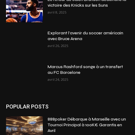
victoire des Knicks sur les Suns
avril 8, 2025
Explorant l’avenir du soccer américain
avec Bruce Arena
avril 26, 2025
Marcus Rashford songe à un transfert
au FC Barcelone
avril 24, 2025
POPULAR POSTS
888poker Débarque à Marseille avec un
Tournoi Principal à 100K€ Garantis en
Avril