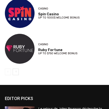
CASINO
Spin Casino
UP TO 1000$ WELCOME BONUS
CASINO
Ruby Fortune
UP TO $750 WELCOME BONUS
EDITOR PICKS
Le retour de Jalen Brunson déclenche la