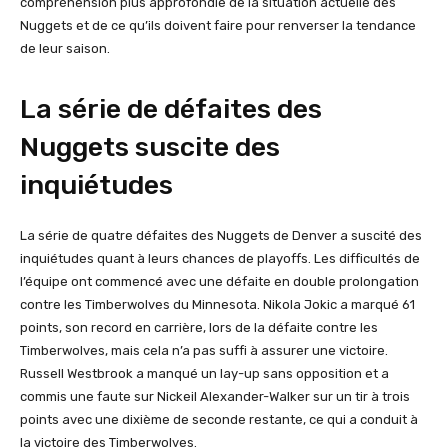
compréhension plus approfondie de la situation actuelle des
Nuggets et de ce qu’ils doivent faire pour renverser la tendance
de leur saison.
La série de défaites des
Nuggets suscite des
inquiétudes
La série de quatre défaites des Nuggets de Denver a suscité des
inquiétudes quant à leurs chances de playoffs. Les difficultés de
l’équipe ont commencé avec une défaite en double prolongation
contre les Timberwolves du Minnesota. Nikola Jokic a marqué 61
points, son record en carrière, lors de la défaite contre les
Timberwolves, mais cela n’a pas suffi à assurer une victoire.
Russell Westbrook a manqué un lay-up sans opposition et a
commis une faute sur Nickeil Alexander-Walker sur un tir à trois
points avec une dixième de seconde restante, ce qui a conduit à
la victoire des Timberwolves.