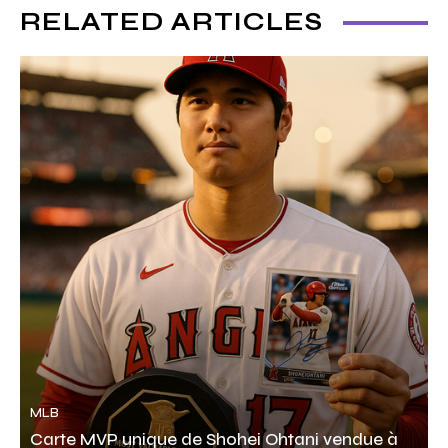
RELATED ARTICLES
MLB
Carte MVP unique de Shohei Ohtani vendue à