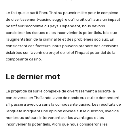
Le fait que le parti Pheu Thai au pouvoir milite pour le complexe
de divertissement-casino suggère qu’il croit qu’il aura un impact
positif sur l’économie du pays. Cependant, nous devons
considérer les risques et les inconvénients potentiels, tels que
l’augmentation de la criminalité et des problèmes sociaux. En
considérant ces facteurs, nous pouvons prendre des décisions
éclairées sur l’avenir du projet de loi et l’impact potentiel de la
composante casino.
Le dernier mot
Le projet de loi sur le complexe de divertissement a suscité la
controverse en Thaïlande, avec de nombreux qui se demandent
s’il passera avec ou sans la composante casino. Les résultats de
l’enquête indiquent une opinion divisée sur la question, avec de
nombreux acteurs intervenant sur les avantages et les
inconvénients potentiels. Alors que nous considérons les