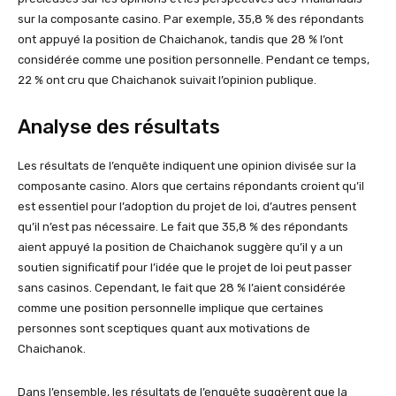
sur la composante casino. Par exemple, 35,8 % des répondants
ont appuyé la position de Chaichanok, tandis que 28 % l’ont
considérée comme une position personnelle. Pendant ce temps,
22 % ont cru que Chaichanok suivait l’opinion publique.
Analyse des résultats
Les résultats de l’enquête indiquent une opinion divisée sur la
composante casino. Alors que certains répondants croient qu’il
est essentiel pour l’adoption du projet de loi, d’autres pensent
qu’il n’est pas nécessaire. Le fait que 35,8 % des répondants
aient appuyé la position de Chaichanok suggère qu’il y a un
soutien significatif pour l’idée que le projet de loi peut passer
sans casinos. Cependant, le fait que 28 % l’aient considérée
comme une position personnelle implique que certaines
personnes sont sceptiques quant aux motivations de
Chaichanok.
Dans l’ensemble, les résultats de l’enquête suggèrent que la