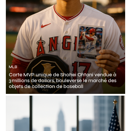
MLB
Carte MVP unique de Shohei Ohtani vendue à
3 millions de dollars, bouleverse le marché des
objets de collection de baseball