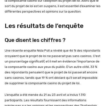
la composante casino sur l’adoption du projet de loi. Alors que le
sort du projet de loi est en suspens, il est essentiel d’examiner les
différentes perspectives et opinions sur la question.
Les résultats de l’enquête
Que disent les chiffres ?
Une récente enquête Nida Poll a révélé que 46 % des répondants
croyaient que le projet de loi ne passerait pas sans casinos. C’est
un pourcentage significatif, et il met en évidence l’importance de
la composante casino aux yeux du public. D’un autre côté, 33 %
des répondants pensaient que le projet de loi passerait encore
sans casinos, tandis que 19 % ont déclaré qu’il serait impossible
de supprimer la composante casino du projet de loi.
L’enquête a été menée du 21 au 23 avril et a inclus 1 310
participants. Les résultats fournissent des informations
précieuses sur les opinions et les perspectives des Thaïlandais