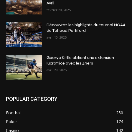
Avril
février 20, 2025
Découvrez les highlights du tournoi NCAA
de Tahaad Pettiford
avril 10, 2025
George Kittle obtient une extension
lucratrice avec les 49ers
avril 29, 2025
POPULAR CATEGORY
Football
250
Poker
174
Casino
142