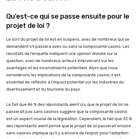
Qu’est-ce qui se passe ensuite pour le
projet de loi ?
Le sort du projet de loi est en suspens, avec de nombreux qui se
demandent s’il passera avec ou sans la composante casino. Les
résultats de l’enquête indiquent une opinion divisée sur la
question, avec de nombreux acteurs intervenant sur les
avantages et les inconvénients potentiels. Alors que nous
considérons les implications de la composante casino, il est
essentiel de réfléchir à l’impact potentiel sur les industries du
divertissement et du tourisme du pays.
Le fait que 46 % des répondants aient cru que le projet de loi ne
passerait pas sans casinos suggère que la composante casino
est un aspect crucial de la législation. Cependant, le fait que 33 %
des répondants aient pensé que le projet de loi passerait encore
sans casinos implique qu’il y a encore de l’espoir pour l’adoption