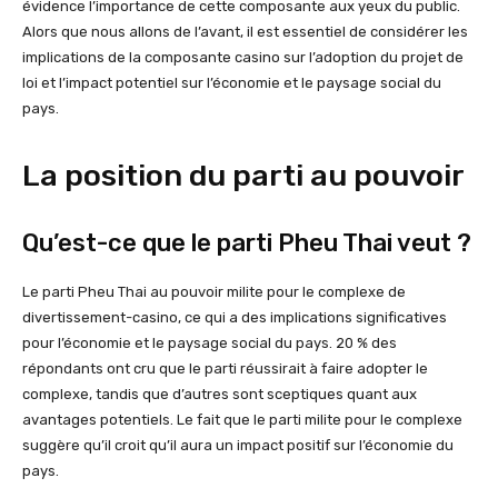
évidence l’importance de cette composante aux yeux du public.
Alors que nous allons de l’avant, il est essentiel de considérer les
implications de la composante casino sur l’adoption du projet de
loi et l’impact potentiel sur l’économie et le paysage social du
pays.
La position du parti au pouvoir
Qu’est-ce que le parti Pheu Thai veut ?
Le parti Pheu Thai au pouvoir milite pour le complexe de
divertissement-casino, ce qui a des implications significatives
pour l’économie et le paysage social du pays. 20 % des
répondants ont cru que le parti réussirait à faire adopter le
complexe, tandis que d’autres sont sceptiques quant aux
avantages potentiels. Le fait que le parti milite pour le complexe
suggère qu’il croit qu’il aura un impact positif sur l’économie du
pays.