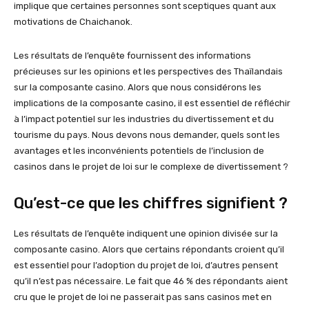
implique que certaines personnes sont sceptiques quant aux
motivations de Chaichanok.
Les résultats de l’enquête fournissent des informations
précieuses sur les opinions et les perspectives des Thaïlandais
sur la composante casino. Alors que nous considérons les
implications de la composante casino, il est essentiel de réfléchir
à l’impact potentiel sur les industries du divertissement et du
tourisme du pays. Nous devons nous demander, quels sont les
avantages et les inconvénients potentiels de l’inclusion de
casinos dans le projet de loi sur le complexe de divertissement ?
Qu’est-ce que les chiffres signifient ?
Les résultats de l’enquête indiquent une opinion divisée sur la
composante casino. Alors que certains répondants croient qu’il
est essentiel pour l’adoption du projet de loi, d’autres pensent
qu’il n’est pas nécessaire. Le fait que 46 % des répondants aient
cru que le projet de loi ne passerait pas sans casinos met en