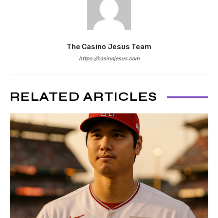
The Casino Jesus Team
https://casinojesus.com
RELATED ARTICLES