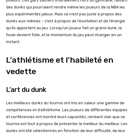
joueurs. Ces gars sautent littéralement hors du gymnase, faisant
des dunks qui pourraient rendre même les joueurs de la NBA les
plus expérimentés jaloux. Mais ce n’est pas juste à propos des
dunks eux-mêmes – c’est à propos de l’excitation et de l’énergie
qu’ils apportent au jeu. Lorsqu’un joueur fait un grand dunk, la
foule devient folle, et le momentum du jeu peut changer en un
instant.
L’athlétisme et l’habileté en
vedette
L’art du dunk
Les meilleurs dunks du tournoi ont mis en valeur une gamme de
compétences et d’athlétisme. Les joueurs de différentes équipes
et conférences ont montré leurs capacités, rendant clair que ce
tournoi est tout à propos de présenter le meilleur du meilleur. Les
dunks ont été sélectionnés en fonction de leur difficulté, de leur