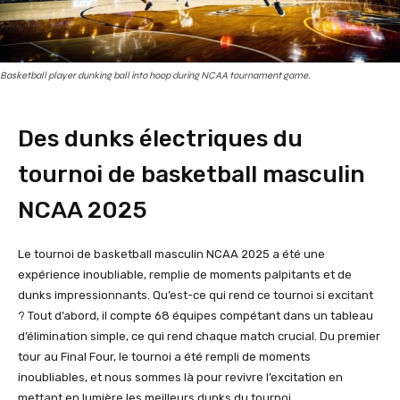
Basketball player dunking ball into hoop during NCAA tournament game.
Des dunks électriques du
tournoi de basketball masculin
NCAA 2025
Le tournoi de basketball masculin NCAA 2025 a été une
expérience inoubliable, remplie de moments palpitants et de
dunks impressionnants. Qu’est-ce qui rend ce tournoi si excitant
? Tout d’abord, il compte 68 équipes compétant dans un tableau
d’élimination simple, ce qui rend chaque match crucial. Du premier
tour au Final Four, le tournoi a été rempli de moments
inoubliables, et nous sommes là pour revivre l’excitation en
mettant en lumière les meilleurs dunks du tournoi.