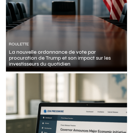
ROULETTE
La nouvelle ordonnance de vote par
procuration de Trump et son impact sur les
investisseurs du quotidien