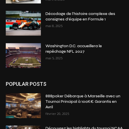
Décodage de l’histoire complexe des
consignes d’équipe en Formule 1
mai 8, 2025
Washington D.C. accueillera le
repêchage NFL 2027
mai 5, 2025
POPULAR POSTS
888poker Débarque à Marseille avec un
Tournoi Principal à 100K€ Garantis en
Avril
février 20, 2025
Découvrez les highlights du tournoi NCAA