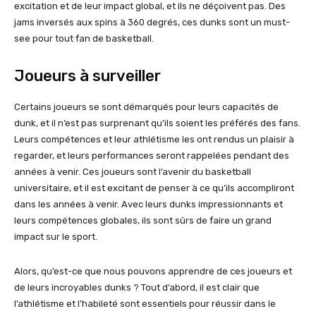
excitation et de leur impact global, et ils ne déçoivent pas. Des
jams inversés aux spins à 360 degrés, ces dunks sont un must-
see pour tout fan de basketball.
Joueurs à surveiller
Certains joueurs se sont démarqués pour leurs capacités de
dunk, et il n’est pas surprenant qu’ils soient les préférés des fans.
Leurs compétences et leur athlétisme les ont rendus un plaisir à
regarder, et leurs performances seront rappelées pendant des
années à venir. Ces joueurs sont l’avenir du basketball
universitaire, et il est excitant de penser à ce qu’ils accompliront
dans les années à venir. Avec leurs dunks impressionnants et
leurs compétences globales, ils sont sûrs de faire un grand
impact sur le sport.
Alors, qu’est-ce que nous pouvons apprendre de ces joueurs et
de leurs incroyables dunks ? Tout d’abord, il est clair que
l’athlétisme et l’habileté sont essentiels pour réussir dans le