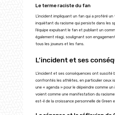
Le terme raciste du fan
L’incident impliquant un fan qui a proféré un
inquiétant du racisme qui persiste dans les 
l’équipe expulsant le fan et publiant un c
également réagi, soulignant son engagement
tous les joueurs et les fans.
L’incident et ses consé
L’incident et ses conséquences ont suscité 
confrontés les athlètes, en particulier ceux 
une « agenda » pour le dépeindre comme un i
voient comme une manifestation du racisme e
est-il de la croissance personnelle de Green e