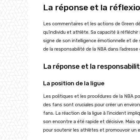
La réponse et la réflexi
Les commentaires et les actions de Green d
qu’individu et athlète. Sa capacité à réfléchi
signe de son intelligence émotionnelle et de 
de la responsabilité de la NBA dans l’adresse
La réponse et la responsabili
La position de la ligue
Les politiques et les procédures de la NBA p
des fans sont cruciales pour créer un enviro
fans. La réaction de la ligue à l’incident impl
son encontre a été rapide et décisive. Mais qu
pour soutenir les athlètes et promouvoir un