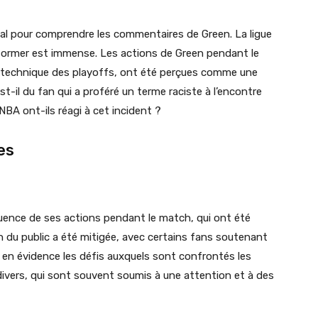
ial pour comprendre les commentaires de Green. La ligue
rformer est immense. Les actions de Green pendant le
e technique des playoffs, ont été perçues comme une
t-il du fan qui a proféré un terme raciste à l’encontre
BA ont-ils réagi à cet incident ?
es
uence de ses actions pendant le match, qui ont été
on du public a été mitigée, avec certains fans soutenant
et en évidence les défis auxquels sont confrontés les
x divers, qui sont souvent soumis à une attention et à des