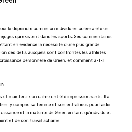
 Green
our le dépeindre comme un individu en colère a été un
réjugés qui existent dans les sports. Ses commentaires
ttant en évidence la nécessité d’une plus grande
on des défis auxquels sont confrontés les athlètes
la croissance personnelle de Green, et comment a-t-il
en
 et maintenir son calme ont été impressionnants. Il a
ien, y compris sa femme et son entraîneur, pour l’aider
croissance et la maturité de Green en tant qu’individu et
nt et de son travail acharné.