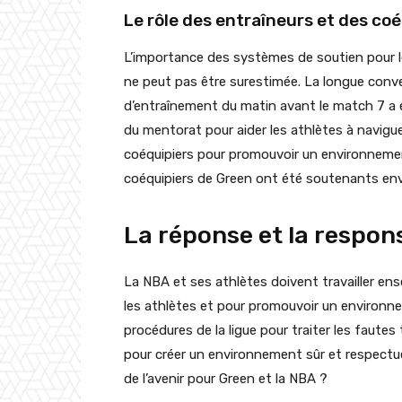
Le rôle des entraîneurs et des co
L’importance des systèmes de soutien pour les
ne peut pas être surestimée. La longue conve
d’entraînement du matin avant le match 7 a 
du mentorat pour aider les athlètes à naviguer
coéquipiers pour promouvoir un environnement
coéquipiers de Green ont été soutenants enver
La réponse et la respons
La NBA et ses athlètes doivent travailler en
les athlètes et pour promouvoir un environne
procédures de la ligue pour traiter les faut
pour créer un environnement sûr et respectueu
de l’avenir pour Green et la NBA ?