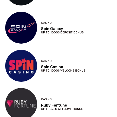
CASINO
Spin Galaxy
UP TO 1000$ DEPOSIT BONUS
CASINO
Spin Casino
UP TO 1000$ WELCOME BONUS
CASINO
Ruby Fortune
UP TO $750 WELCOME BONUS