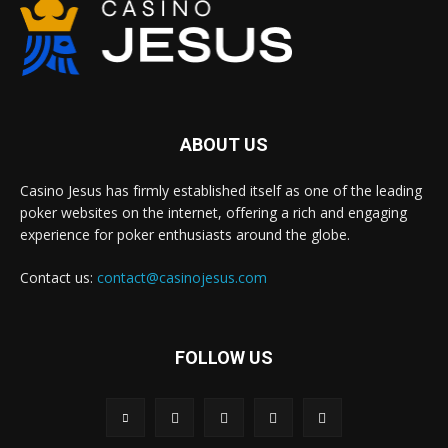
ABOUT US
Casino Jesus has firmly established itself as one of the leading
poker websites on the internet, offering a rich and engaging
experience for poker enthusiasts around the globe.
Contact us:
contact@casinojesus.com
FOLLOW US