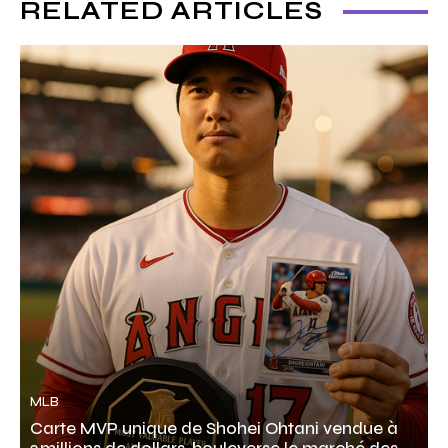
RELATED ARTICLES
MLB
Carte MVP unique de Shohei Ohtani vendue à