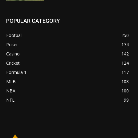
POPULAR CATEGORY
Football
250
Poker
174
Casino
142
Cricket
124
Formula 1
117
MLB
108
NBA
100
NFL
99