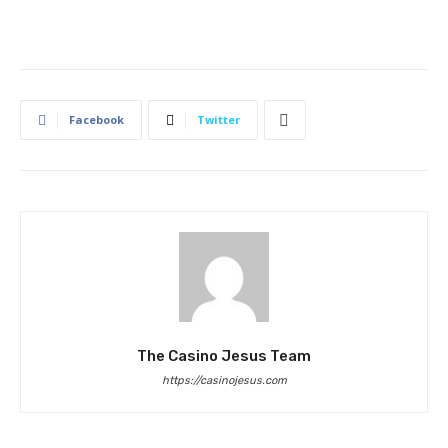
Facebook
Twitter
The Casino Jesus Team
https://casinojesus.com