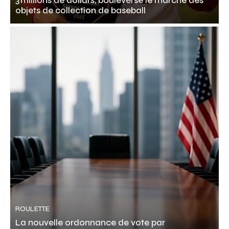
3 millions de dollars, bouleverse le marché des
objets de collection de baseball
ROULETTE
La nouvelle ordonnance de vote par