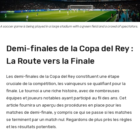
A soccer game is being played in a large stadium with a green field and a crowd of spectators.
Demi-finales de la Copa del Rey :
La Route vers la Finale
Les demi-finales de la Copa del Rey constituent une étape
cruciale de la compétition, les vainqueurs se qualifiant pour la
finale. Le tournoi a une riche histoire, avec de nombreuses
équipes et joueurs notables ayant participé au fil des ans. Cet
article fournira un aperçu des procédures en place pour les
matches de demi-finale, y compris ce qui se passe si les matches
se terminent par un match nul. Regardons de plus près les règles
et les résultats potentiels.