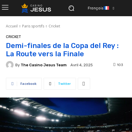
Français
Accueil
Paris sportifs
Cricket
CRICKET
Demi-finales de la Copa del Rey :
La Route vers la Finale
By
The Casino Jesus Team
103
Avril 4, 2025
Facebook
Twitter