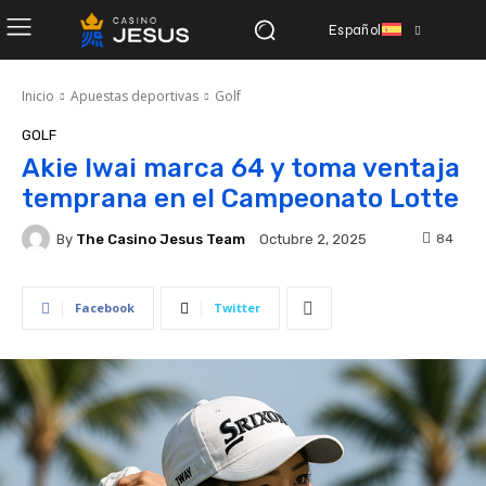
Español
Inicio
Apuestas deportivas
Golf
GOLF
Akie Iwai marca 64 y toma ventaja
temprana en el Campeonato Lotte
By
The Casino Jesus Team
84
Octubre 2, 2025
Facebook
Twitter