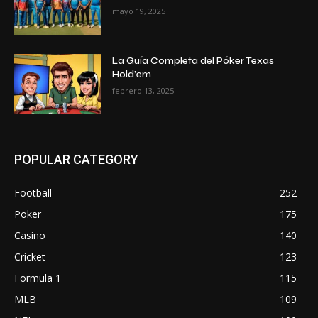
mayo 19, 2025
La Guía Completa del Póker Texas
Hold’em
febrero 13, 2025
POPULAR CATEGORY
Football
252
Poker
175
Casino
140
Cricket
123
Formula 1
115
MLB
109