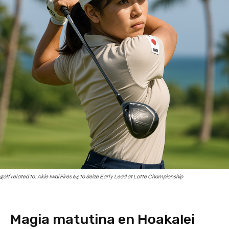
golf related to: Akie Iwai Fires 64 to Seize Early Lead at Lotte Championship
Magia matutina en Hoakalei