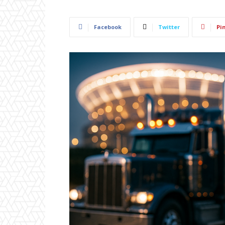
Facebook
Twitter
Pi