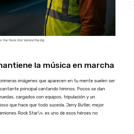
r, the ‘Rock Star’ Behind the Big
mantiene la música en marcha
 primeras imágenes que aparecen en tu mente suelen ser
n cantante principal cantando himnos. Pocos se dan
uedas, cargados con equipos, tripulación y un
ioso que hace que todo suceda. Jerry Butler, mejor
amiones Rock Star\», es uno de esos héroes no