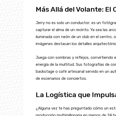
Más Allá del Volante: El
Jerry no es solo un conductor; es un fotóg
capturar el alma de un recinto. Ya sea las a
iluminada con neón de un club en el centro, 
imágenes destacan los detalles arquitectón
Juega con sombras y reflejos, convirtiendo el
energía de la multitud. Sus fotografías de c
backstage o café artesanal servido en un a
de escenarios de conciertos.
La Logística que Impul
¿Alguna vez te has preguntado cómo un est
producción multimillonaria en menos de 24 h