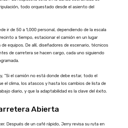
pulación, todo orquestado desde el asiento del
ede ir de 50 a 1,000 personal, dependiendo de la escala
l recinto a tiempo, estacionar el camión en un lugar
 de equipos. De allí, diseñadores de escenario, técnicos
entes de carretera se hacen cargo, cada uno siguiendo
rogramada.
rry, “Si el camión no está donde debe estar, todo el
el clima, los atascos y hasta los cambios de lista de
ajo diario, y que la adaptabilidad es la clave del éxito.
Carretera Abierta
. Después de un café rápido, Jerry revisa su ruta en