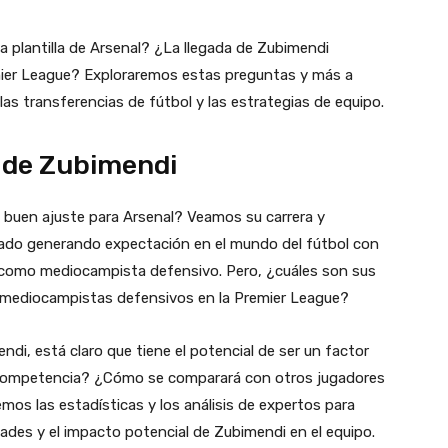
la plantilla de Arsenal? ¿La llegada de Zubimendi
emier League? Exploraremos estas preguntas y más a
s transferencias de fútbol y las estrategias de equipo.
 de Zubimendi
n buen ajuste para Arsenal? Veamos su carrera y
tado generando expectación en el mundo del fútbol con
s como mediocampista defensivo. Pero, ¿cuáles son sus
 mediocampistas defensivos en la Premier League?
di, está claro que tiene el potencial de ser un factor
u competencia? ¿Cómo se comparará con otros jugadores
os las estadísticas y los análisis de expertos para
idades y el impacto potencial de Zubimendi en el equipo.