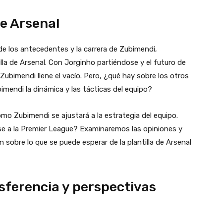
de Arsenal
 los antecedentes y la carrera de Zubimendi,
lla de Arsenal. Con Jorginho partiéndose y el futuro de
Zubimendi llene el vacío. Pero, ¿qué hay sobre los otros
mendi la dinámica y las tácticas del equipo?
cómo Zubimendi se ajustará a la estrategia del equipo.
rse a la Premier League? Examinaremos las opiniones y
n sobre lo que se puede esperar de la plantilla de Arsenal
nsferencia y perspectivas