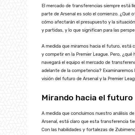
El mercado de transferencias siempre está lle
parte de Arsenal es solo el comienzo. ¿Qué o
cómo afectarán el presupuesto y la situación
y partidas, y lo que significan para las persp
A medida que miramos hacia el futuro, está c
y competir en la Premier League. Pero, ¿qué
navegará el equipo el mercado de transferen
adelante de la competencia? Examinaremos lo
visión del futuro de Arsenal y la Premier Leag
Mirando hacia el futuro
A medida que concluimos nuestro análisis de
Arsenal, está claro que esta transferencia tie
Con las habilidades y fortalezas de Zubimendi