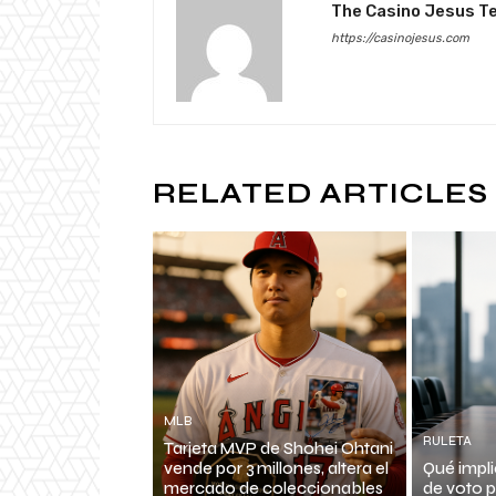
The Casino Jesus 
https://casinojesus.com
RELATED ARTICLES
MLB
RULETA
Tarjeta MVP de Shohei Ohtani
vende por 3 millones, altera el
Qué impli
mercado de coleccionables
de voto 