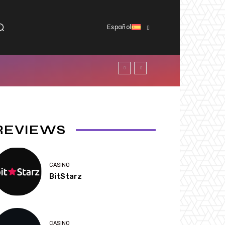
Español
REVIEWS
CASINO
BitStarz
CASINO