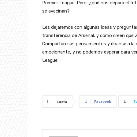
Premier League. Pero, ¿qué nos depara el fut
se avecinan?
Les dejaremos con algunas ideas y preguntas
transferencia de Arsenal, y cómo creen que Z
Compartan sus pensamientos y únanse a la c
emocionante, y no podemos esperar para ver 
League.
Facebook
T
Cuota