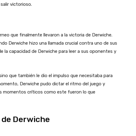
alir victorioso.
neo que finalmente llevaron a la victoria de Derwiche.
ndo Derwiche hizo una llamada crucial contra uno de sus
e la capacidad de Derwiche para leer a sus oponentes y
sino que también le dio el impulso que necesitaba para
 momento, Derwiche pudo dictar el ritmo del juego y
s momentos críticos como este fueron lo que
d de Derwiche