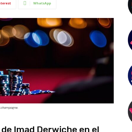
nterest
WhatsApp
of champagne.
e de Imad Derwiche en el