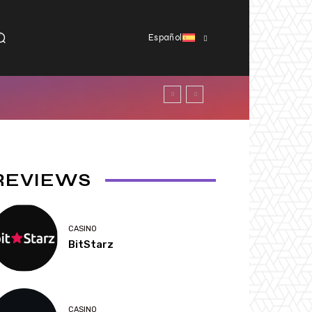
Español
REVIEWS
CASINO
BitStarz
CASINO