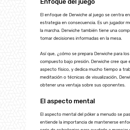
Enfoque del juego
El enfoque de Derwiche al juego se centra en
estrategia en consecuencia. Es un jugador m
la marcha. Derwiche también tiene una compre
tomar decisiones informadas en la mesa.
Así que, ¿cómo se prepara Derwiche para los
compuesto bajo presión. Derwiche cree que e
aspecto físico, y dedica mucho tiempo a traba
meditación o técnicas de visualización, Der
obtener una ventaja sobre sus oponentes.
El aspecto mental
El aspecto mental del póker a menudo se pasa
entiende la importancia de mantenerse enfo
serie de estrategias para ayudarlo a manejar