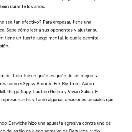
 bien durante los años.
he sea tan efectivo? Para empezar, tiene una
a. Sabe cómo leer a sus oponentes y ajustar su
 tiene un fuerte juego mental, lo que le permite
sión.
 de Tallin fue un quién es quién de los mejores
dores como «Gypsy Baron», Erik Bystrom, Aaron
l, Gergo Nagy, Lautaro Guerra y Vivian Saliba. El
impresionante, y tomó algunas decisiones cruciales que
ndo Derwiche hizo una apuesta agresiva contra uno de
o del estilo de juego agresivo de Derwiche, y dio