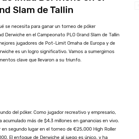
d Slam de Tallin
é se necesita para ganar un torneo de póker
Imad Derwiche en el Campeonato PLO Grand Slam de Tallin
 mejores jugadores de Pot-Limit Omaha de Europa y de
rwiche es un logro significativo. Vamos a sumergirnos
entos clave que llevaron a su triunfo.
e
ndo del póker. Como jugador recreativo y empresario,
a acumulado más de $4.3 millones en ganancias en vivo.
 en segundo lugar en el torneo de €25,000 High Roller
00. El enfoque de Derwiche al juego es único, y ha