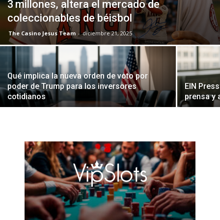
3 millones, altera el mercado de
coleccionables de béisbol
The Casino Jesus Team
-
diciembre 21, 2025
Qué implica la nueva orden de voto por
poder de Trump para los inversores
EIN Press
cotidianos
prensa y a